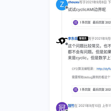
Z
zhouxu
写于
2021年9月8日 下
    {   

    patchInfo

最后由 编辑
    name wall_d;

    {

试试cyclicAMI边界呢
离线
    patchInfo

        type        
    {

        neighbourPat
冠
1 条回复
最后回复
202
type
        
transform
   
        neighbourPat
    }

        transform   
    constructFrom pa
李东岳
写于
2021年9月
管理员
    }

    patches (WALL_U)
最后由 编辑
    constructFrom pa
    set f0;

这个问题比较常见，也
离线
    patches (WALL_D)
    }

都不会有问题。但是如
set
 f0;

来是cyclic，但是数
    }

    {   

    name wall_l;

CFD算法编程课：
http://dyf
    patchInfo

    {

需要帮助debug算例的看这个
        type        
        neighbourPat
冠
1 条回复
最后回复
202
transform
   
        matchTolera
冠
冠竹
在
2021年9月10日 上午11
    }

最后由 编辑