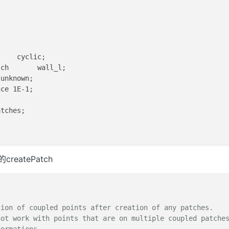
    cyclic;

ch       wall_l;

unknown;

ce 1E-1;

tches;



createPatch


    cyclic;

tion of coupled points after creation of any patches.
ch       wall_d;

not work with points that are on multiple coupled patche
unknown;
