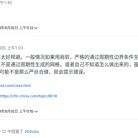
午1:40
    cyclic;

ch       wall_d;

1年9月10日 上午11:12
    cyclic;

unknown;

ch      wall_u;

unknown;

tches;

9日 上午1:03


tches;

不太好规避。一般情况如果用商软，严格的通过周期性边界条件


果不是通过周期性生成的网格，或者自己不知道怎么搞出来的，
学上可能不是那么严丝合缝，就会提示错误。
luid.com/class.html
https://cfd-china.com/topic/8018
    cyclic;

ch       wall_r;

1年9月10日 上午11:15
unknown;

nce 
1
E-
1
;

:12
中回复了
zhouxu