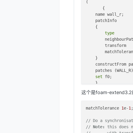
(

       {   

    name wall_r;

    patchInfo

    {

type
        
        neighbourPat
        transform   
        matchToleran
    }

    constructFrom pa
    patches (WALL_R)
set
 f0;

    }

这个是foam-extend3.2的
    {   

    name wall_u;

    patchInfo

matchTolerance 
1
e-
1
;
    {

type
        
// Do a synchronisa
        neighbourPat
// 
Note:
 this does 
        transform   