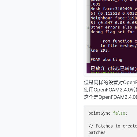
但是同样的设置对OpenF
使用OpenFOAM2.4.
这个是OpenFOAM2.4.0的
pointSync 
false
;

// Patches to create
patches
