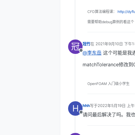
CFD算法编程课：
http://dyf
需要帮助debug算例的看这个
冠
冠竹
在
2021年9月10日 下午1:
最后由 编辑
@李东岳
这个可能是我遇到
离线
matchTolerance
OpenFOAM 入门级小学生
H
hhh
写于
2022年5月19日 上午1
最后由 编辑
请问最后解决了吗。我
离线