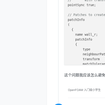
//       with trans
    }

pointSync true;

    constructFrom pa
    patches (WALL_U)
// Patches to creat
set
 f0;

patchInfo

    }

(

  {   

    {   

    name wall_r;

    name wall_l;

    patchInfo

    patchInfo

    {

    {

        type        
type
        
        neighbourPat
        neighbourPat
        transform   
        transform   
        matchTolera
        matchToleran
    }

    constructFrom pa
这个问题我应该怎么避
    }

    patches (WALL_R)
    constructFrom pa
    set f0;

    patches (WALL_L)
    }

OpenFOAM 入门级小学生
set
 f0;

    }

    {   

    name wall_u;
