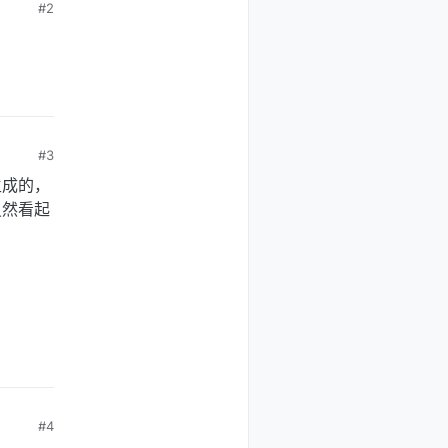
#2
#3
生成的，
虽然看起
#4