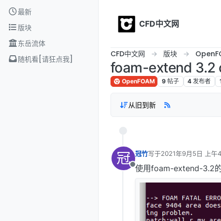
Skip to content
最新
CFD中文网
版块
东岳流体
CFD中文网
版块
OpenF
随机看[请狂点我]
foam-extend 3
OpenFOAM
9
帖子
4
发布者
从旧到新
冠
冠竹
写于
2021年9月5日 上午4
最后由 编辑
使用foam-extend-
离线