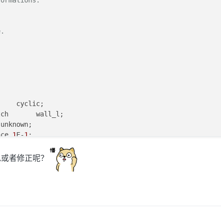
formations.
tches;



e.
    cyclic;

    cyclic;

ch       wall_l;

ch       wall_r;

unknown;

unknown;

nce 
1
E-
1
;

ce 1E-1;

tches;

免或者修正呢？


tches;


