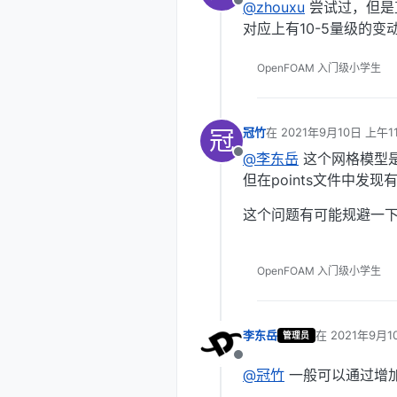
@zhouxu
尝试过，但是直
    constructFrom pa
离线
    patches (WALL_L)
对应上有10-5量级的变
    set f0;

    }

OpenFOAM 入门级小学生
    {   

    name wall_d;

冠
冠竹
在
2021年9月10日 上午11
    patchInfo

最后由 编辑
    {

@李东岳
这个网格模型是
离线
        type        
但在points文件中
        neighbourPat
transform
   
这个问题有可能规避一
    }

    constructFrom pa
    patches (WALL_D)
OpenFOAM 入门级小学生
    set f0;

    }

李东岳
在
2021年9月1
管理员
);

最后由 编辑
离线
@冠竹
一般可以通过增加ma