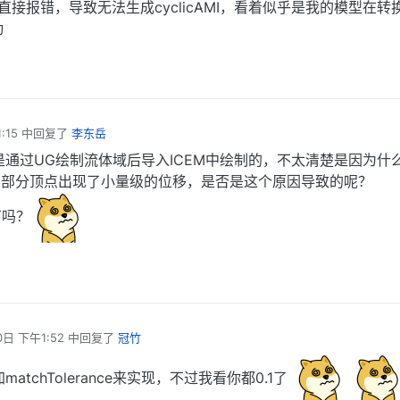
接报错，导致无法生成cyclicAMI，看着似乎是我的模型在转
tches;



动
:15
中回复了
李东岳
通过UG绘制流体域后导入ICEM中绘制的，不太清楚是因为什
    cyclic;

发现有部分顶点出现了小量级的位移，是否是这个原因导致的呢？
ch      wall_u;

unknown;

下吗？
tches;



0日 下午1:52
中回复了
冠竹
tchTolerance来实现，不过我看你都0.1了