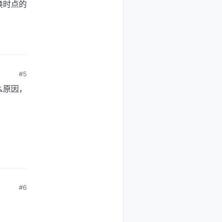
换时点的
#5
么原因，
#6