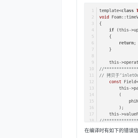
template<
class
void
 Foam::time
{
if
 (this->u
    {
return
;
    }
    this->opera
//***********
// 拷贝于‘inle
const
 Field
        this->p
        (
            phi
        );
    this->value
//*************
    fixedValueF
在编译时有如下的错误信
}