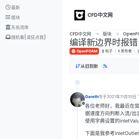
Skip to content
最新
CFD中文网
版块
东岳流体
CFD中文网
版块
OpenF
随机看[请狂点我]
编译新边界时报错
OpenFOAM
2
帖子
1
发布者
从旧到新
Gareth
写于
2021年11月10日 
最后由 编辑
各位老师好，我最近在
离线
据速度方向判断入流/出流，对
使用字典设置的inletV
下面是我参考inletOutle