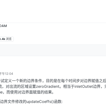
OAM
3.4k
浏览
下午12:04
尝试定义一个新的边界条件，目的是在每个时间步对边界赋值之
出流的区域设置zeroGradient。相当于inletOutlet边界
alue，而使用对边界面赋值的结果。
t边界文件修改的updateCoeffs()函数: