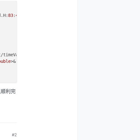
d.H:
83
:
40
: 
t/timeVaryingInletOutletFvPatchField.C:
321
:
26
: 
ouble
>&’ from expression of type ‘
const
 Patch {aka 
const
以顺利完
#2