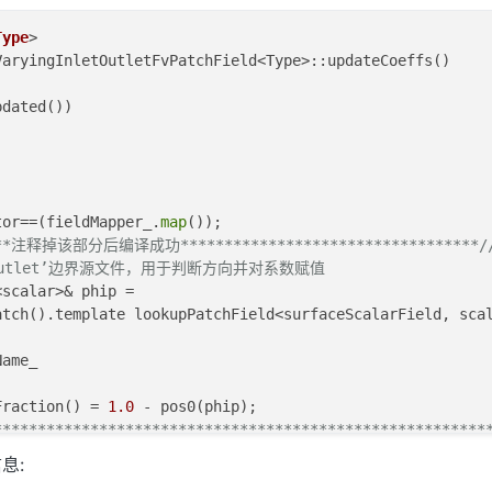
Type
>
VaryingInletOutletFvPatchField<Type>::updateCoeffs()
pdated())
tor==(fieldMapper_.
map
());
****注释掉该部分后编译成功**********************************/
tOutlet’边界源文件，用于判断方向并对系数赋值
<scalar>& phip =
atch().template lookupPatchField<surfaceScalarField, sca
Name_
Fraction() = 
1.0
 - pos0(phip);
********************************************************
vPatchField<Type>::updateCoeffs();
息: