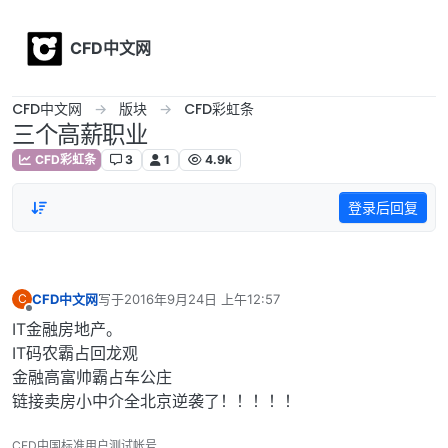
Skip to content
CFD中文网
CFD中文网
版块
CFD彩虹条
三个高薪职业
CFD彩虹条
3
1
4.9k
登录后回复
CFD中文网
写于
2016年9月24日 上午12:57
C
最后由 编辑
离线
IT金融房地产。
IT码农霸占回龙观
金融高富帅霸占车公庄
链接卖房小中介全北京逆袭了！！！！！
CFD中国标准用户测试帐号