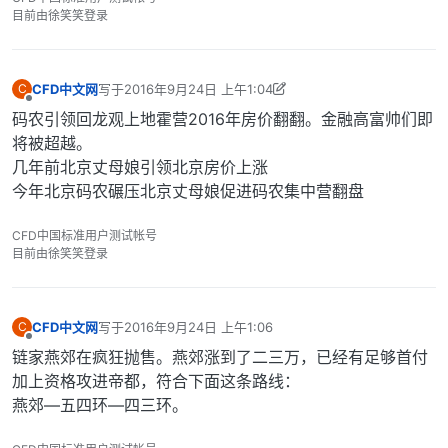
目前由徐笑笑登录
CFD中文网
写于
2016年9月24日 上午1:04
C
最后由 CFD中文网 编辑
2016年9月24日 上午9:11
离线
码农引领回龙观上地霍营2016年房价翻翻。金融高富帅们即
将被超越。
几年前北京丈母娘引领北京房价上涨
今年北京码农碾压北京丈母娘促进码农集中营翻盘
CFD中国标准用户测试帐号
目前由徐笑笑登录
CFD中文网
写于
2016年9月24日 上午1:06
C
最后由 编辑
离线
链家燕郊在疯狂抛售。燕郊涨到了二三万，已经有足够首付
加上资格攻进帝都，符合下面这条路线：
燕郊—五四环—四三环。