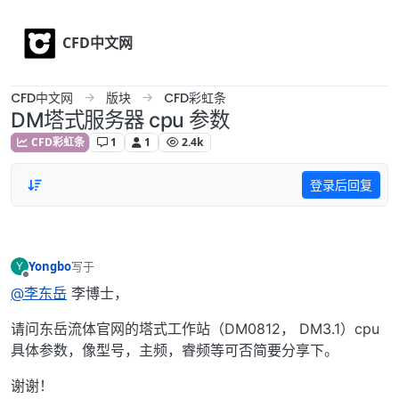
Skip to content
CFD中文网
CFD中文网
版块
CFD彩虹条
DM塔式服务器 cpu 参数
CFD彩虹条
1
1
2.4k
登录后回复
Yongbo
写于
Y
最后由 编辑
离线
@李东岳
李博士，
请问东岳流体官网的塔式工作站（DM0812， DM3.1）cpu
具体参数，像型号，主频，睿频等可否简要分享下。
谢谢！