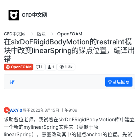
Skip to content
CFD中文网
CFD中文网
版块
OpenFOAM
在sixDoFRigidBodyMotion的restraint模
块中改变linearSpring的锚点位置，编译出
错
OpenFOAM
1
1
1.3k
登录后回复
AXY 0
写于
2022年3月15日 上午9:09
A
最后由 编辑
离线
求助各位老师，我试着在sixDoFRigidBodyMotion库中建立
一个新的mylinearSpring文件夹（类似于原
linearSpring），意图改动其中的锚点anchor的位置。先试