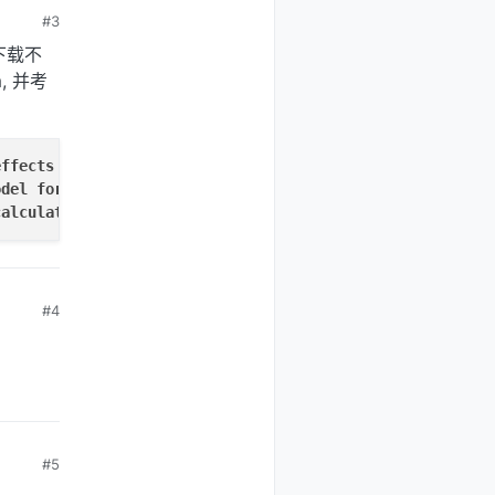
#3
下载不
, 并考
effects
in
breaking
wave
impacts
using
a
CIP-based
model
odel
for
violent
aerated
wave
impact
problems
. 
PROCEEDIN
calculation
case
. 
InProc
. 
20
th
Int
. 
Offshore
and
Polar
E
#4
#5