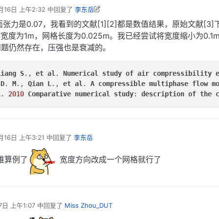
月16日 上午2:32
中回复了
李东岳
岳 编辑
2022年3月17日 上午9:07
力是0.07，我看到的文献[1][2]都是数值结果，原始文献[3]
宽度为1m，网格长度为0.025m。我已经尝试将宽度缩小为0.1m
问题仍然存在，压强也是衰减的。
Liang
S
., 
et
al
. 
Numerical
study
of
air
compressibility
D
. 
M
., 
Qian
L
., 
et
al
. 
A
compressible
multiphase
flow
m
L
. 
2010
Comparative
numerical
study
: 
description
of
the
月16日 上午3:21
中回复了
李东岳
维算例了
宽度方向改成一个网格就行了
7日 上午1:07
中回复了
Miss Zhou_DUT