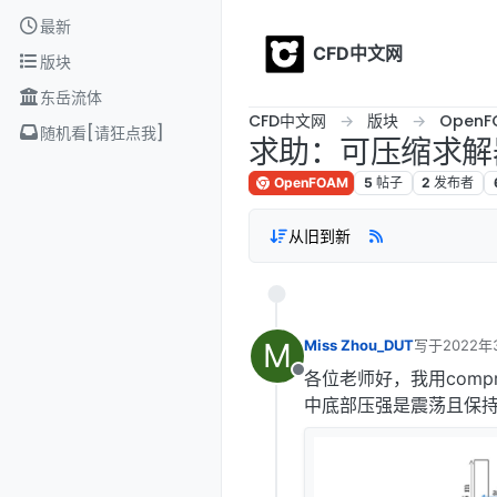
Skip to content
最新
CFD中文网
版块
东岳流体
CFD中文网
版块
OpenF
随机看[请狂点我]
求助：可压缩求解器模拟
OpenFOAM
5
帖子
2
发布者
从旧到新
M
Miss Zhou_DUT
写于
2022年
最后由 编辑
各位老师好，我用compr
离线
中底部压强是震荡且保