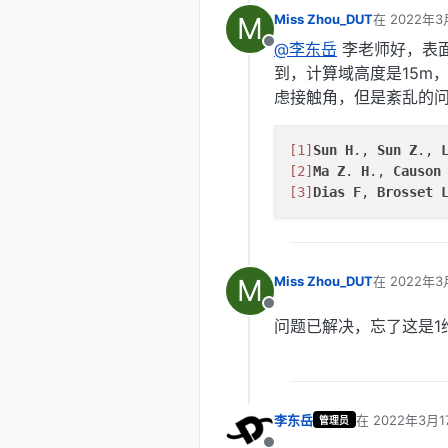
M
Miss Zhou_DUT
在
2022年3
最后由 李东
@李东岳
李老师好，表面张
离线
到，计算域高度是15m，
虑接触角，但是紊乱的
[1]
Sun
H
., 
Sun
Z
., 
[2]
Ma
Z
. 
H
., 
Causon
[3]
Dias
F
, 
Brosset
M
Miss Zhou_DUT
在
2022年3
最后由 编辑
离线
问题已解决，忘了这是1
李东岳
在
2022年3月1
管理员
最后由 编辑