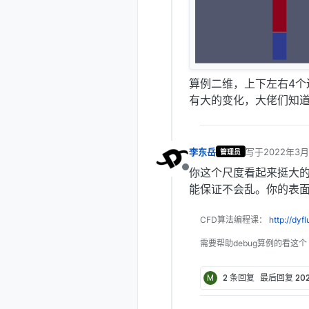
算例二维，上下左右4个
有大的变化，大佬们知
李东岳
写于
2022年3月
管理员
最后由 编辑
你这个尺度看起来挺大
离线
能保证不会乱。你的表面张
CFD算法编程课：
http://dyf
需要帮助debug算例的看这个
M
2 条回复
最后回复
20