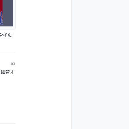
滑移没
#2
小细管才