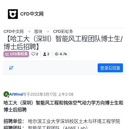
Skip to content
CFD中文网
CFD中文网
版块
CFD彩虹条
【哈工大（深圳）智能风工程团队博士生/
博士后招聘】
CFD彩虹条
2
2
4.7k
登录后回复
AIWind
写于
2022年3月17日 上午2:08
A
最后由 编辑
离线
哈工大（深圳）智能风工程和钝体空气动力学方向博士生和
博士后招聘
招聘单位：
哈尔滨工业大学深圳校区土木与环境工程学院
招聘团队：
智能风工程团队（AIWE Lab）