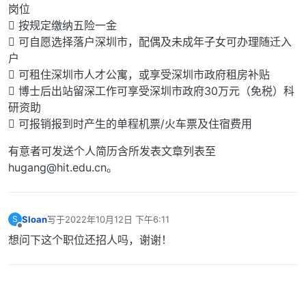
岗位
 按规定缴纳五险一金
 可自愿选择落户深圳市，配偶及未成年子女可办理随迁入
户
 可租住深圳市人才公寓，或享受深圳市政府租房补贴
 博士后出站留深工作可享受深圳市政府30万元（免税）科
研资助
 可报销报到时产生的单程机票/火车票及住宿费用
有意者可发送个人简历含所发表文章列表至
hugang@hit.edu.cn。
Sloan
写于
2022年10月12日 下午6:11
S
最后由 编辑
离线
想问下这个职位还招人吗，谢谢！