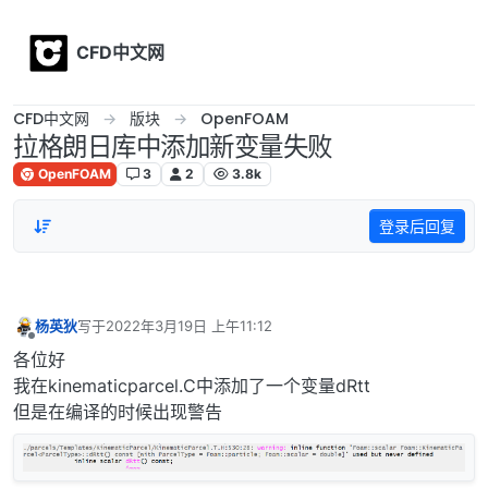
Skip to content
CFD中文网
CFD中文网
版块
OpenFOAM
拉格朗日库中添加新变量失败
OpenFOAM
3
2
3.8k
登录后回复
杨英狄
写于
2022年3月19日 上午11:12
最后由 编辑
离线
各位好
我在kinematicparcel.C中添加了一个变量dRtt
但是在编译的时候出现警告