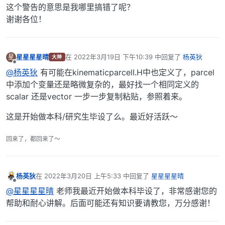
这个警告的意思是我哪里搞错了呢？
谢谢各位！
星星星星晴
在
2022年3月19日 下午10:39
中回复了
杨英狄
星
大神
最后由 编辑
离线
@杨英狄
有可能在kinematicparcelI.H中也定义了，parcel
中添加个变量还是略微复杂的，最好找一个相同定义的
scalar 还是vector 一步一步复制粘贴，参照着来。
这是开始做本科/研究生毕设了么。最近好活跃～
回来了，都回来了～
杨英狄
在
2022年3月20日 上午5:33
中回复了
星星星星晴
最后由 编辑
离线
@星星星星晴
老师我最近开始做本科毕设了，非常感谢您的
帮助和耐心讲解。后面可能还有知识要请教您，万分感谢！