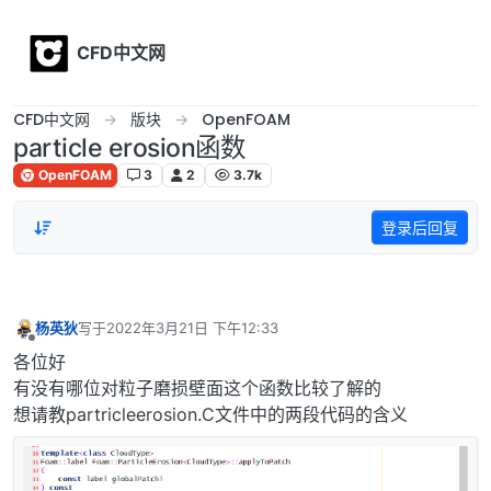
Skip to content
CFD中文网
CFD中文网
版块
OpenFOAM
particle erosion函数
OpenFOAM
3
2
3.7k
登录后回复
杨英狄
写于
2022年3月21日 下午12:33
最后由 编辑
离线
各位好
有没有哪位对粒子磨损壁面这个函数比较了解的
想请教partricleerosion.C文件中的两段代码的含义