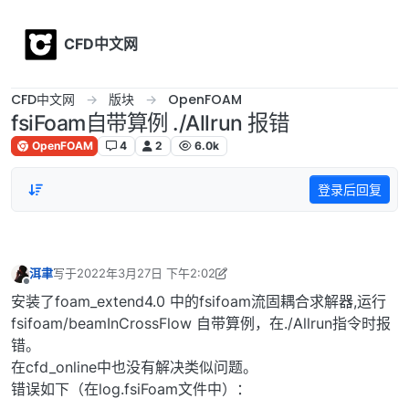
Skip to content
CFD中文网
CFD中文网
版块
OpenFOAM
fsiFoam自带算例 ./Allrun 报错
OpenFOAM
4
2
6.0k
登录后回复
洱聿
写于
2022年3月27日 下午2:02
最后由 洱聿 编辑
2022年3月27日 下午10:03
离线
安装了foam_extend4.0 中的fsifoam流固耦合求解器,运行
fsifoam/beamInCrossFlow 自带算例，在./Allrun指令时报
错。
在cfd_online中也没有解决类似问题。
错误如下（在log.fsiFoam文件中）：