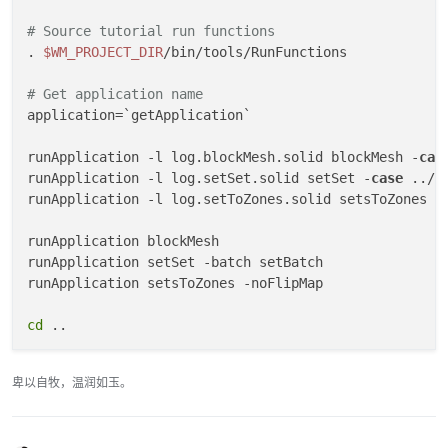
# Source tutorial run functions
. 
$WM_PROJECT_DIR
/bin/tools/RunFunctions

# Get application name
application=`getApplication`

runApplication -l log.blockMesh.solid blockMesh -
cas
runApplication -l log.setSet.solid setSet -
case
 ../s
runApplication -l log.setToZones.solid setsToZones -
runApplication blockMesh

runApplication setSet -batch setBatch

runApplication setsToZones -noFlipMap

cd
 ..

# Build setInletVelocity function object
卑以自牧，温润如玉。
wmake libso setInletVelocity

./makeSerialLinks fluid solid
