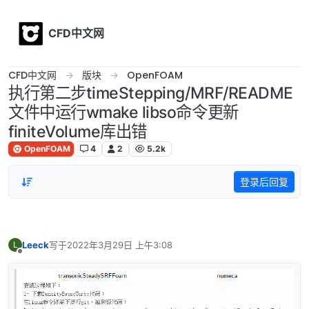
Skip to content
CFD中文网
CFD中文网
版块
OpenFOAM
执行第二步timeStepping/MRF/README
文件中运行wmake libso命令更新
finiteVolume库出错
OpenFOAM
4
2
5.2k
登录后回复
Leeck
写于
2022年3月29日 上午3:08
L
最后由 编辑
离线