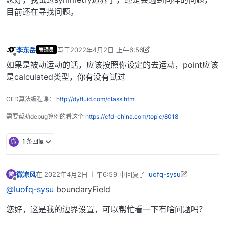
目前还在寻找问题。
李东岳
写于
2022年4月2日 上午6:56
管理员
最后由 李东岳 编辑
2022年4月2日 下午4:47
离线
如果是被动运动的话，应该按照你设定的去运动，point应该
是calculated类型，你有没有试过
CFD算法编程课：
http://dyfluid.com/class.html
需要帮助debug算例的看这个
https://cfd-china.com/topic/8018
微
1 条回复
微凉风
在
2022年4月2日 上午6:59
中回复了
luofq-sysu
微
最后由 李东岳 编辑
2022年4月2日 下午4:15
离线
@luofq-sysu
boundaryField
您好，这是我的边界设置，可以帮忙看一下有啥问题吗？