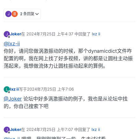
J
谁
2 条回复
Joker
在
2024年7月25日 上午4:37
中回复了
lxz ii
J
最后由 编辑
离线
@lxz-ii
你好，请问您做涡激振动的时候，那个dynamicdict文件咋
配置的啊，我在网上找了好多视频，讲的都是让圆柱主动振
荡起来，我想做流体力让圆柱振动起来的算例。
lxz ii
写于
2024年7月25日 上午7:06
L
最后由 编辑
离线
@Joker
论坛中好多涡激振动的例子，我也是从论坛中找
的，你自己搜索下吧
Joker
在
2024年7月25日 上午7:07
中回复了
lxz ii
J
最后由 编辑
离线
@lxz-ii
嗯嗯，我刚刚搜到了一些，先去试试看