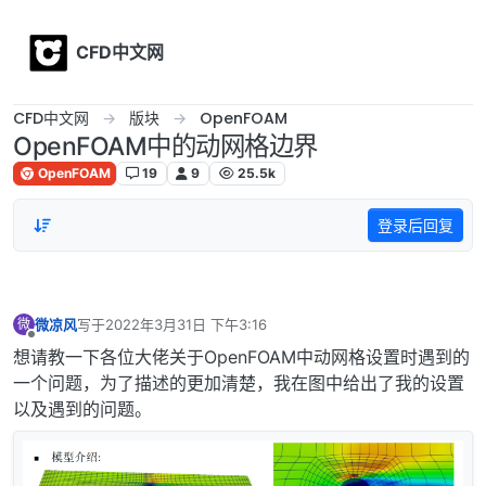
Skip to content
CFD中文网
CFD中文网
版块
OpenFOAM
OpenFOAM中的动网格边界
OpenFOAM
19
9
25.5k
登录后回复
微凉风
写于
2022年3月31日 下午3:16
微
最后由 编辑
离线
想请教一下各位大佬关于OpenFOAM中动网格设置时遇到的
一个问题，为了描述的更加清楚，我在图中给出了我的设置
以及遇到的问题。