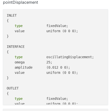
pointDisplacement
INLET

{

type
            fixedValue;

    value           uniform (0 0 0);

}

INTERFACE

{

type
            oscillatingDisplacement;

    omega           25; 

    amplitude       (0.012 0 0);

    value           uniform (0 0 0);

}

OUTLET

{

type
            fixedValue;

    value           uniform (0 0 0);

}
