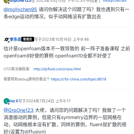
GrpOne123
在
2023年10月15日 下午12:53
中回复了
mollychen95
G
最后由 编辑
离线
@mollychen95
请问你解决这个问题了吗？我也遇到只有一
条edge运动的情况，似乎动网格没有扩散出去
李东岳
写于
2023年10月16日 上午9:48
管理员
最后由 编辑
离线
估计是openfoam版本不一致导致的 前一阵子准备课程 之前
openfoam9好使的算例 openfoam10全都不好使了
CFD算法编程课：
http://dyfluid.com/class.html
需要帮助debug算例的看这个
https://cfd-china.com/topic/8018
lxz ii
写于
2024年7月24日 上午9:17
L
最后由 编辑
离线
@GrpOne123
大佬，请问您的问题解决了吗？我做了一个
涡激振动的算例，但是只有symmetry边界的一层网格在
动，动网格根本没有扩散，同样的算例，fluent就扩散的很
好(设置为diffusion)