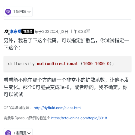
微
1 条回复
李东岳
写于
2022年4月2日 上午8:33
管理员
最后由 李东岳 编辑
2022年4月2日 下午4:36
离线
另外，我看了下这个代码，可以指定扩散吕，你试试指定一
下这个：
diffusivity
motionDirectional
(
1000
1000
0
)
;
看看能不能在那个方向给一个非常小的扩散系数，让他不发
生变化。那个0可能要变成1e-8，或者啥的，我不确定。你
可以试试
CFD算法编程课：
http://dyfluid.com/class.html
需要帮助debug算例的看这个
https://cfd-china.com/topic/8018
微
1 条回复