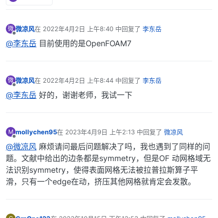
微凉风
在
2022年4月2日 上午8:40
中回复了
李东岳
微
最后由 编辑
离线
@李东岳
目前使用的是OpenFOAM7
微凉风
在
2022年4月2日 上午8:44
中回复了
李东岳
微
最后由 编辑
离线
@李东岳
好的，谢谢老师，我试一下
mollychen95
在
2023年4月9日 上午2:13
中回复了
微凉风
M
最后由 编辑
离线
@微凉风
麻烦请问最后问题解决了吗，我也遇到了同样的问
题。文献中给出的边条都是symmetry，但是OF 动网格域无
法识别symmetry，使得表面网格无法被拉普拉斯算子平
滑，只有一个edge在动，挤压其他网格就肯定会发散。