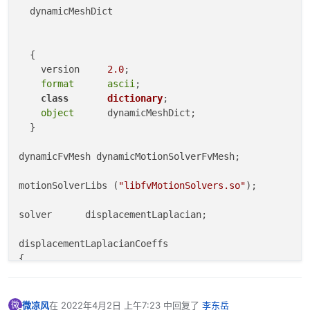
WALL

  dynamicMeshDict

{

type
             symmetry;

}

  {

    version     
2.0
;

UPWALL

format
ascii
;

{

class
dictionary
;

type
            symmetry;

object
      dynamicMeshDict;

}

  }

DOWNWALL

dynamicFvMesh dynamicMotionSolverFvMesh;

{

type
            symmetry;

motionSolverLibs (
"libfvMotionSolvers.so"
);

solver      displacementLaplacian;

displacementLaplacianCoeffs 

{

	diffusivity inverseDistance 
1
(INTERFACE);

微凉风
在
2022年4月2日 上午7:23
中回复了
李东岳
微