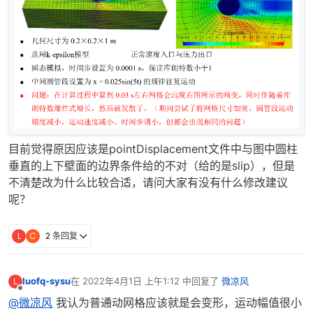
目前觉得原因应该是pointDisplacement文件中与图中圆柱
垂直的上下壁面的边界条件给的不对（给的是slip），但是
不清楚改为什么比较合适，请问大家有没有什么修改建议
呢？
L
C
2 条回复
luofq-sysu
在
2022年4月1日 上午1:12
中回复了
微凉风
L
最后由 编辑
离线
@微凉风
我认为普通动网格应该就是会变形，运动幅值很小