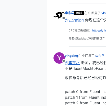
李东岳
在
中回复了
yi
管理员
最后由 编辑
@yingqing
你现在这个交
离线
CFD算法编程课：
http://dyf
需要帮助debug算例的看这个
Y
yingqing
在
中回复了
李东岳
最后由 编辑
@李东岳
老师，我已经找到
离线
不是fluentMeshtoFoa
改换命令后已经已经可以
patch 0 from Fluent in
patch 1 from Fluent in
patch 2 from Fluent in