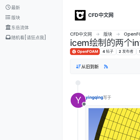
Skip to content
最新
CFD中文网
版块
东岳流体
CFD中文网
版块
OpenF
随机看[请狂点我]
icem绘制的两个in
OpenFOAM
4
帖子
2
发布者
从旧到新
Y
yingqing
写于
最后由 编辑
离线