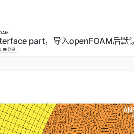
OAM
terface part，导入openFOAM后
5.8k
浏览