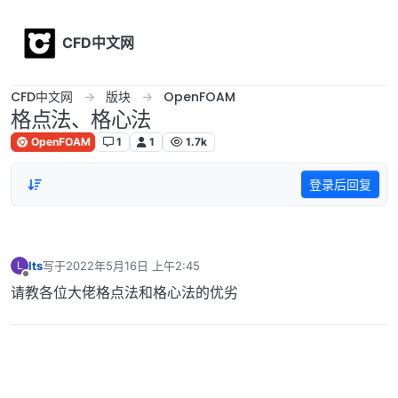
Skip to content
CFD中文网
CFD中文网
版块
OpenFOAM
格点法、格心法
OpenFOAM
1
1
1.7k
登录后回复
lts
写于
2022年5月16日 上午2:45
L
最后由 编辑
离线
请教各位大佬格点法和格心法的优劣