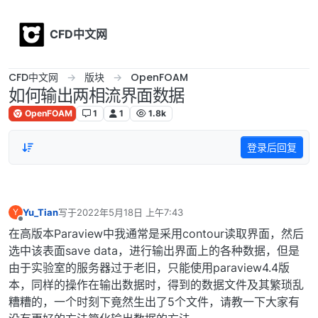
Skip to content
CFD中文网
CFD中文网
版块
OpenFOAM
如何输出两相流界面数据
OpenFOAM
1
1
1.8k
登录后回复
Yu_Tian
写于
2022年5月18日 上午7:43
Y
最后由 编辑
离线
在高版本Paraview中我通常是采用contour读取界面，然后
选中该表面save data，进行输出界面上的各种数据，但是
由于实验室的服务器过于老旧，只能使用paraview4.4版
本，同样的操作在输出数据时，得到的数据文件及其繁琐乱
糟糟的，一个时刻下竟然生出了5个文件，请教一下大家有