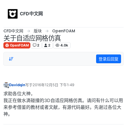
Skip to content
CFD中文网
CFD中文网
版块
OpenFOAM
关于自适应网格仿真
OpenFOAM
2
2
4.0k
登录后回复
Davidqin
写于
2016年12月5日 下午1:49
最后由 编辑
离线
求助各位大神，
我正在做水滴碰撞的3D自适应网格仿真。请问有什么可以用
来参考借鉴的教材或者文献，有源代码最好。先谢过各位大
神。