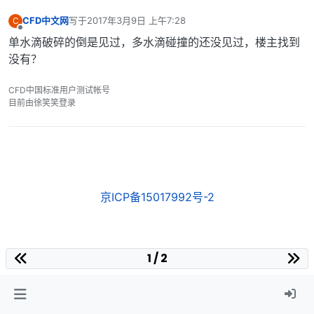
CFD中文网
写于
2017年3月9日 上午7:28
C
最后由 编辑
离线
单水滴破碎的倒是见过，多水滴碰撞的还没见过，楼主找到
没有？
CFD中国标准用户测试帐号
目前由徐笑笑登录
京ICP备15017992号-2
1 / 2