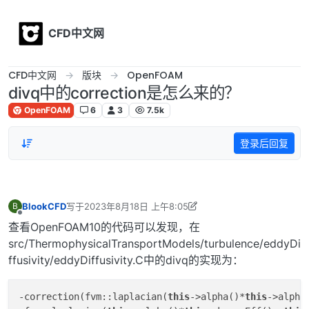
Skip to content
CFD中文网
CFD中文网
版块
OpenFOAM
divq中的correction是怎么来的？
OpenFOAM
6
3
7.5k
登录后回复
BlookCFD
写于
2023年8月18日 上午8:05
B
最后由 李东岳 编辑
2023年8月18日 下午6:22
离线
查看OpenFOAM10的代码可以发现，在
src/ThermophysicalTransportModels/turbulence/eddyDi
ffusivity/eddyDiffusivity.C中的divq的实现为：
-correction(fvm::laplacian(
this
->alpha()*
this
->alphaE