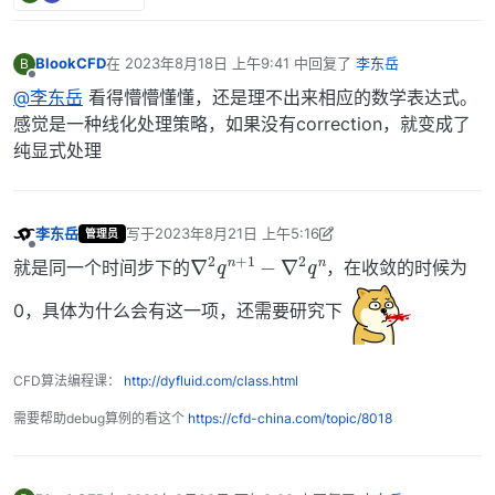
BlookCFD
在
2023年8月18日 上午9:41
中回复了
李东岳
B
最后由 编辑
离线
@李东岳
看得懵懵懂懂，还是理不出来相应的数学表达式。
感觉是一种线化处理策略，如果没有correction，就变成了
纯显式处理
李东岳
写于
2023年8月21日 上午5:16
管理员
最后由 李东岳 编辑
2023年8月28日 下午4:45
∇
q
n
2
q
n
+
1
−
∇
2
离线
就是同一个时间步下的
，在收敛的时候为
0，具体为什么会有这一项，还需要研究下
CFD算法编程课：
http://dyfluid.com/class.html
需要帮助debug算例的看这个
https://cfd-china.com/topic/8018