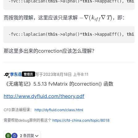
-fvc::laplacian(
this
->alpha()*
this
->kappaEff(), 
this
−
)
∇
(
k
e
f
f
∇
T
而按我的理解，这里应该只是求解
，即：
-fvc::laplacian(
this
->alpha()*
this
->kappaEff(), 
this
那这里多出来的correction应该怎么理解？
李东岳
写于
2023年8月18日 上午8:11
管理员
最后由 编辑
离线
《无痛笔记》5.5.13 fvMatrix 的correction() 函数
http://www.dyfluid.com/theory.pdf
CFD算法编程课：
http://dyfluid.com/class.html
需要帮助debug算例的看这个
https://cfd-china.com/topic/8018
B
0
2 条回复