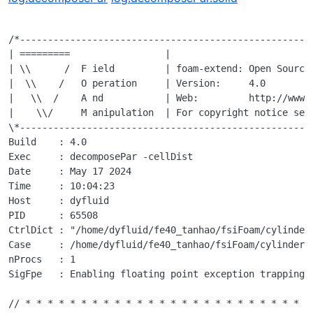
/*-----------------------------------------------------
| =========                 |                          
| \\      /  F ield         | foam-extend: Open Source 
|  \\    /   O peration     | Version:     4.0         
|   \\  /    A nd           | Web:         http://www.f
|    \\/     M anipulation  | For copyright notice see 
\*-----------------------------------------------------
Build    : 4.0

Exec     : decomposePar -cellDist

Date     : May 17 2024

Time     : 10:04:23

Host     : dyfluid

PID      : 65508

CtrlDict : "/home/dyfluid/fe40_tanhao/fsiFoam/cylinder
Case     : /home/dyfluid/fe40_tanhao/fsiFoam/cylinderA
nProcs   : 1

SigFpe   : Enabling floating point exception trapping (
// * * * * * * * * * * * * * * * * * * * * * * * * * * 