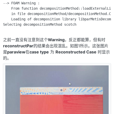
--> FOAM Warning : 

    From function decompositionMethod::loadExternalLibr
    in file decompositionMethod/decompositionMethod.C a
    Loading of decomposition library libparMetisDecomp
Selecting decompositionMethod scotch

之前一直没有注意到这个
Warning
，反正都能算，但有时
reconstructPar
的结果会出现混乱。如图1所示。这张图片
是
paraview
在
case type
为
Reconstructed Case
时显示
的。