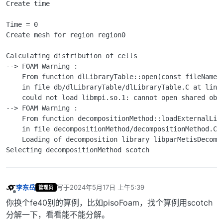
Create time

Time = 0

Create mesh for region region0

Calculating distribution of cells

--> FOAM Warning : 

    From function dlLibraryTable::open(const fileName& 
    in file db/dlLibraryTable/dlLibraryTable.C at line 
    could not load libmpi.so.1: cannot open shared obje
--> FOAM Warning : 

    From function decompositionMethod::loadExternalLibr
    in file decompositionMethod/decompositionMethod.C a
    Loading of decomposition library libparMetisDecomp
Selecting decompositionMethod scotch
李东岳
写于
2024年5月17日 上午5:39
管理员
最后由 编辑
离线
你换个fe40别的算例，比如pisoFoam，找个算例用scotch
分解一下，看看能不能分解。