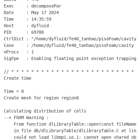
Exec     : decomposePar

Date     : May 17 2024

Time     : 14:35:59

Host     : dyfluid

PID      : 69780

CtrlDict : "/home/dyfluid/fe40_tanhao/pisoFoam/cavity/s
Case     : /home/dyfluid/fe40_tanhao/pisoFoam/cavity

nProcs   : 1

SigFpe   : Enabling floating point exception trapping (
// * * * * * * * * * * * * * * * * * * * * * * * * * * 
Create time

Time = 0

Create mesh for region region0

Calculating distribution of cells

--> FOAM Warning : 

    From function dlLibraryTable::open(const fileName& 
    in file db/dlLibraryTable/dlLibraryTable.C at line 
    could not load libmpi.so.1: cannot open shared obje