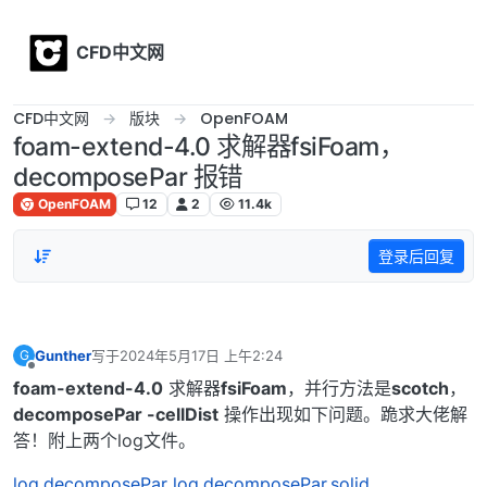
Skip to content
CFD中文网
CFD中文网
版块
OpenFOAM
foam-extend-4.0 求解器fsiFoam，
decomposePar 报错
OpenFOAM
12
2
11.4k
登录后回复
Gunther
写于
2024年5月17日 上午2:24
G
最后由 编辑
离线
foam-extend-4.0
求解器
fsiFoam
，并行方法是
scotch
，
decomposePar -cellDist
操作出现如下问题。跪求大佬解
答！附上两个log文件。
log.decomposePar
log.decomposePar.solid