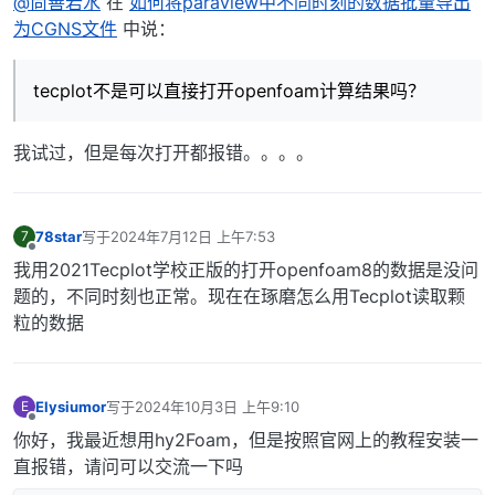
@尚善若水
在
如何将paraview中不同时刻的数据批量导出
为CGNS文件
中说：
tecplot不是可以直接打开openfoam计算结果吗？
我试过，但是每次打开都报错。。。。
78star
写于
2024年7月12日 上午7:53
7
最后由 编辑
离线
我用2021Tecplot学校正版的打开openfoam8的数据是没问
题的，不同时刻也正常。现在在琢磨怎么用Tecplot读取颗
粒的数据
Elysiumor
写于
2024年10月3日 上午9:10
E
最后由 编辑
离线
你好，我最近想用hy2Foam，但是按照官网上的教程安装一
直报错，请问可以交流一下吗