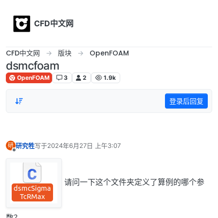
Skip to content
CFD中文网
CFD中文网
版块
OpenFOAM
dsmcfoam
OpenFOAM
3
2
1.9k
登录后回复
研究牲
写于
2024年6月27日 上午3:07
研
最后由 编辑
离线
请问一下这个文件夹定义了算例的哪个参
数？