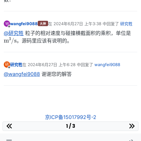
wangfei9088
在
2024年6月27日 上午3:38
中回复了
研究牲
W
大神
最后由 编辑
离线
@研究牲
粒子的相对速度与碰撞横截面积的乘积，单位是
m
s
3
/
。源码里应该有说明的。
研究牲
在
2024年6月27日 上午6:28
中回复了
wangfei9088
研
最后由 编辑
离线
@wangfei9088
谢谢您的解答
京ICP备15017992号-2
1 / 3