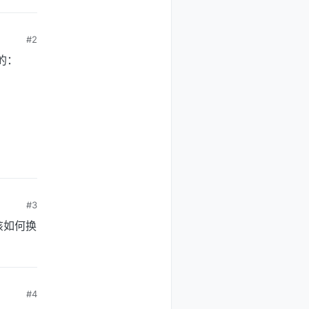
#2
的：
#3
该如何换
#4