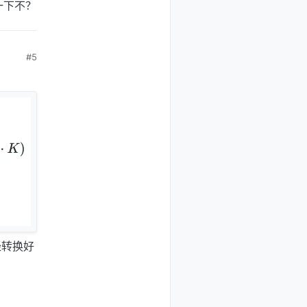
一下不？
#5
经转换好