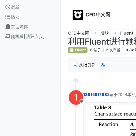
Skip to content
最新
CFD中文网
版块
东岳流体
CFD中文网
版块
Fluent
随机看[请狂点我]
利用Fluent进
Fluent
6
帖子
2
发布者
9.8k
从旧到新
1
13615617682
写于
2024年7
最后由 编辑
离线