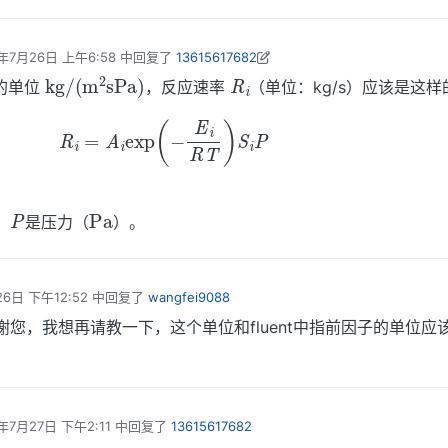
年7月26日 上午6:58
中回复了
13615617682
R
i
ngfei9088 编辑
2024年7月26日 下午2:58
k
)
g
/
(
m
2
s
P
a
的单位
，反应速率
（单位：kg/s）应该是这样
R
i
=
A
i
e
x
p
(
−
E
i
R
T
)
S
i
P
P
P
a
，
是压力（
）。
26日 下午12:52
中回复了
wangfei9088
您，我想再请教一下，这个单位和fluent中指前因子的单位应
年7月27日 下午2:11
中回复了
13615617682
编辑