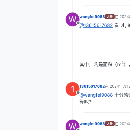
W
wangfei9088
在
2024
大神
A
i
最后由 wa
@13615617682
看
离线
S
i
m
2
其中，
是面积（
）
1
13615617682
在
2024年7月
最后由 编辑
@wangfei9088
十分感谢
离线
算呢？
W
wangfei9088
在
2024
大神
最后由 