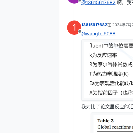
@13615617682
啊，我不
离线
1
13615617682
在
2024年7月
最后由 编辑
@wangfei9088
离线
我对比了论文里反应的