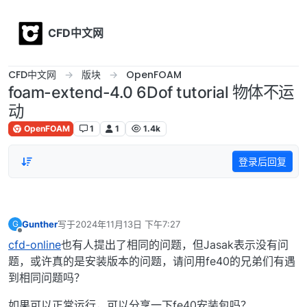
Skip to content
CFD中文网
CFD中文网
版块
OpenFOAM
foam-extend-4.0 6Dof tutorial 物体不运
动
OpenFOAM
1
1
1.4k
登录后回复
Gunther
写于
2024年11月13日 下午7:27
G
最后由 编辑
离线
cfd-online
也有人提出了相同的问题，但Jasak表示没有问
题，或许真的是安装版本的问题，请问用fe40的兄弟们有遇
到相同问题吗？
如果可以正常运行，可以分享一下fe40安装包吗？