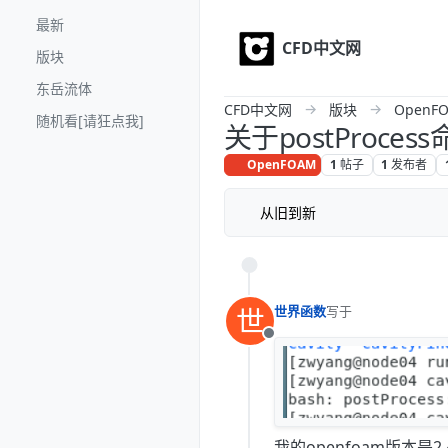
Skip to content
最新
CFD中文网
版块
东岳流体
CFD中文网
版块
OpenF
随机看[请狂点我]
关于postProce
OpenFOAM
1
1
帖子
发布者
从旧到新
世界函数
世
写于
最后由 编辑
离线
我的openfoam版本是