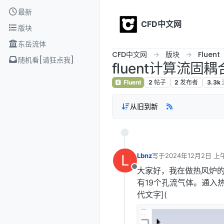
Skip to content
最新
CFD中文网
版块
东岳流体
CFD中文网
版块
Fluent
随机看[请狂点我]
fluent计算流固
Fluent
2
帖子
2
发布者
3.3k
从旧到新
L
Lbnz
写于
2024年12月2日 上午
最后由 编辑
大家好，我在做热风炉的
离线
有19个孔流气体。通入
代文字](