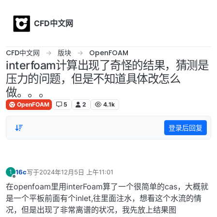
Skip to content
CFD中文网
CFD中文网
版块
OpenFOAM
interfoam计算出现了奇怪的结果，猜测是
压力的问题，但是不知道具体改怎么
做。。。
OpenFOAM
5
2
4.1k
登录后回复
16c
写于
2024年12月5日 上午11:01
1
最后由 编辑
离线
在openfoam里用interFoam算了一个很简单的cas，大概就
是一个平板前面有个inlet,往里面注水，想看这个水流的情
况，但是出现了非常离谱的状况，我先放上结果图