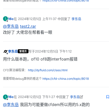
需要帮助debug算例的看这个
https://cfd-china.com/topic/8018
16c
在
2024年12月5日 上午11:37
中回复了
李东岳
1
最后由 编辑
离线
@李东岳
test2.rar
改好了 大佬您在帮着看一眼
李东岳
写于
2024年12月5日 下午1:12
管理员
最后由 编辑
离线
用什么版本跑，of10 of8跑interfoam报错
CFD算法编程课：
http://dyfluid.com/class.html
需要帮助debug算例的看这个
https://cfd-china.com/topic/8018
16c
在
2024年12月5日 下午1:27
中回复了
李东岳
1
最后由 16c 编辑
2024年12月5日 下午9:28
离线
@李东岳
我因为可能要做cfdem所以用的5.x跑的