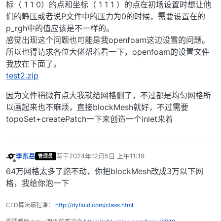
标（ 1 1 0）的点和坐标（ 1 1 1 ）的点在初场设置时想让他
们的静压或者说P文件中的压力为0的时候，需要设置在的
p_rgh中的值应该是不一样的。
感觉出现这个问题也可能是我openfoam这边设置的问题。
所以也得请求各位大佬帮着看一下，openfoam的设置文件
我放在下面了。
test2.zip
因为文件稍微有点大我就给网格删了，不过都是均匀网格所
以画起来也不麻烦，直接blockMesh就好，不过需要
topoSet+createPatch一下来创造一个inlet来着
李东岳
写于
2024年12月5日 上午11:19
管理员
最后由 编辑
离线
64万网格太多了跑不动，你把blockMesh改成3万以下网
格，我给你泡一下
CFD算法编程课：
http://dyfluid.com/class.html