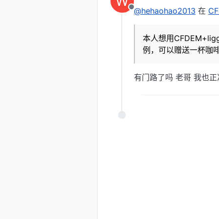
W
最后由 编辑
@hehaohao2013
在
C
离线
本人想用CFDEM+li
例，可以赠送一杯咖
有门路了吗 老哥 我也