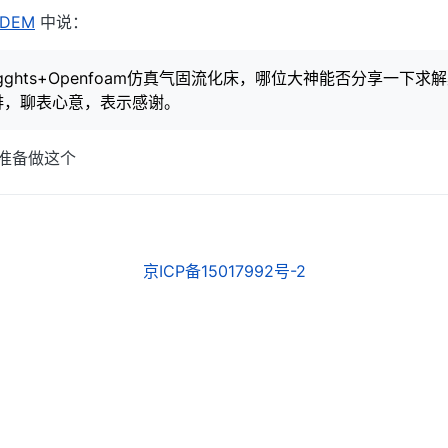
FDEM
中说：
ggghts+Openfoam仿真气固流化床，哪位大神能否分享一下求
啡，聊表心意，表示感谢。
正准备做这个
京ICP备15017992号-2