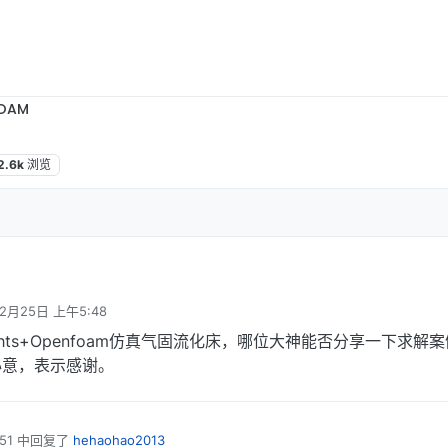
OAM
2.6k
浏览
12月25日 上午5:48
gghts+Openfoam仿真气固流化床，哪位大神能否分享一下求解
心意，表示感谢。
51
中回复了
hehaohao2013