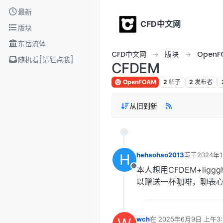
Skip to content
最新
CFD中文网
版块
东岳流体
CFD中文网
版块
OpenF
随机看[请狂点我]
CFDEM
OpenFOAM
2
帖子
2
发布者
从旧到新
H
hehaohao2013
写于
2024年
最后由 编辑
本人想用CFDEM+lig
离线
以赠送一杯咖啡，聊表
wch
在
2025年6月9日 上午3: