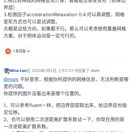
2.用比较稀疏的网格尝试计算，看看能否承受变形（去掉边
界层）
3.松弛因子accelerationRelaxation 0.4;可以再调整，网格
变形方式也可以尝试调整。
大概是这些方向，如果都不行。那么可以考虑使用重叠网格
方案，对于刚体运动是一定可行的。
M
1 条回复
Mina Lee
在
2025年1月2日 上午2:21
中回复了
msm
最后由 编辑
离线
@msm
不好意思，根据你所提供的网格信息，无法判断是哪
里的问题。
你提供的图片没看出来是哪个位置的。
1、可以参考fluent一样，把边界层提取出来，给边界层也指
定位移。
2、也可以使用二次逆距离扩散系数试一下，你现在用的是
一次逆距离扩散系数。