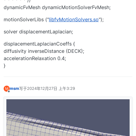
dynamicFvMesh dynamicMotionSolverFvMesh;
motionSolverLibs ("
libfvMotionSolvers.so
");
solver displacementLaplacian;
displacementLaplacianCoeffs {
diffusivity inverseDistance (DECK);
accelerationRelaxation 0.4;
}
msm
写于
2024年12月27日 上午3:29
M
最后由 编辑
离线