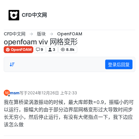
Skip to content
CFD中文网
CFD中文网
版块
OpenFOAM
openfoam viv 网格变形
OpenFOAM
9
3
8.8k
登录后回复
msm
写于
2024年12月26日 上午2:33
M
最后由 编辑
离线
我在算桥梁涡激振动的时候，最大库郎数=0.9，振幅小的可
以运行，振幅大的由于部分边界层网格变形过大导致时间步
长无穷小，然后停止运行，有没有大佬指点一下，我下边应
该怎么做