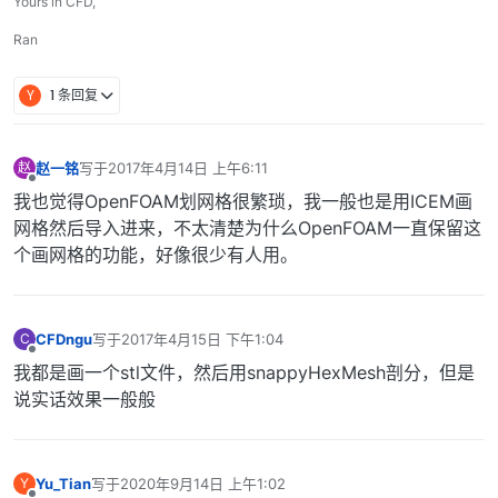
Yours in CFD,
Ran
Y
1 条回复
赵一铭
写于
2017年4月14日 上午6:11
赵
最后由 编辑
离线
我也觉得OpenFOAM划网格很繁琐，我一般也是用ICEM画
网格然后导入进来，不太清楚为什么OpenFOAM一直保留这
个画网格的功能，好像很少有人用。
CFDngu
写于
2017年4月15日 下午1:04
C
最后由 编辑
离线
我都是画一个stl文件，然后用snappyHexMesh剖分，但是
说实话效果一般般
Yu_Tian
写于
2020年9月14日 上午1:02
Y
最后由 编辑