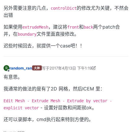
另外需要注意的几点，
的修改尤为关键，不然会
controlDict
出错
如果使用
，建议将
和
两个patch合
extrudeMesh
front
back
并，在
文件里面直接修改。
boundary
迟些时候回去，就提供一个case吧！！
random_ran
写于
2017年4月13日 下午1:19
R
大神
最后由 李东岳 编辑
2020年9月14日 下午1:55
离线
有意思。
我通常的做法的是有了2D 网格，然后ICEM 里：
Edit Mesh - Extrude Mesh - Extrude by vector -
- 设置好层数和间距就ok。
explicit vector
还可以录脚本，cmd执行起来特别方便的。