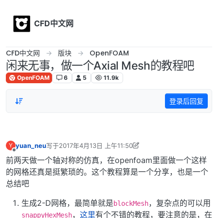
Skip to content
CFD中文网
CFD中文网
版块
OpenFOAM
闲来无事，做一个Axial Mesh的教程吧
OpenFOAM
6
5
11.9k
登录后回复
yuan_neu
写于
2017年4月13日 上午11:50
Y
最后由 李东岳 编辑
2020年9月14日 下午1:54
离线
前两天做一个轴对称的仿真，在openfoam里面做一个这样
的网格还真是挺繁琐的。这个教程算是一个分享，也是一个
总结吧
生成2-D网格，最简单就是
，复杂点的可以用
blockMesh
，
这里
有个不错的教程，要注意的是，在
snappyHexMesh