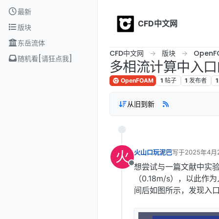
Skip to content
最新
CFD中文网
版块
东岳流体
CFD中文网
版块
OpenF
随机看[请狂点我]
多相流计算中入口
OpenFOAM
1
帖子
1
发布者
1
从旧到新
火
火山口玩泥巴
写于
2025年4月
最后由 编辑
想尝试与一篇文献中实
离线
（0.18m/s），以此作
间后如图所示，发现入