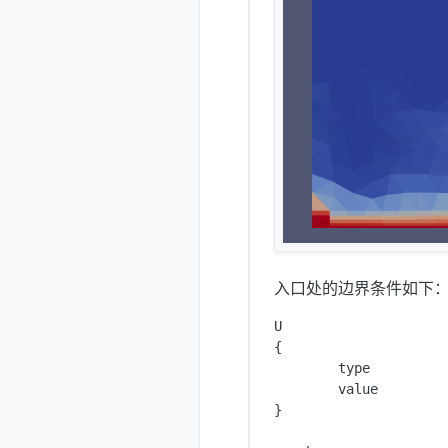
入口处的边界条件如下
U

{

        type          
        value         
}
