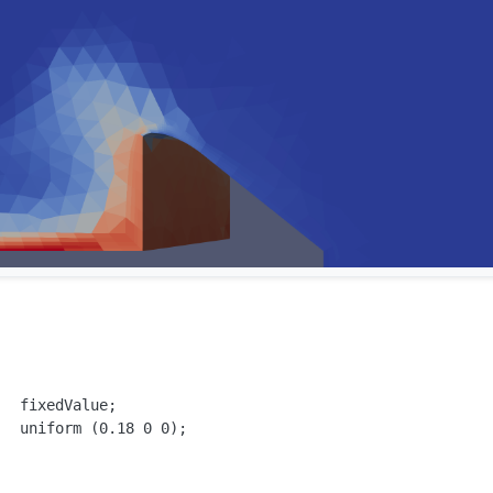
：
  fixedValue;

  uniform (0.18 0 0);
