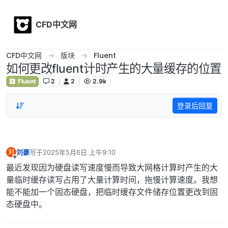
Skip to content
CFD中文网
CFD中文网
版块
Fluent
如何更改fluent计时产生的大量缓存的位置
Fluent
2
2
2.9k
登录后回复
刘豪
写于
2025年5月6日 上午9:10
刘
最后由 编辑
离线
最近发现因为硬盘读写速度慢而导致大网格计算时产生的大
量临时缓存读写占用了大量计算时间，拖慢计算速度。我想
能不能加一个固态硬盘，把临时缓存文件储存位置更改到固
态硬盘中。