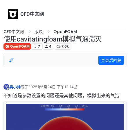
Skip to content
CFD中文网
CFD中文网
版块
OpenFOAM
使用cavitatingfoam模拟气泡溃灭
OpenFOAM
7
4
7.6k
登录后回复
吴小帅
写于
2025年5月24日 下午12:14
吴
最后由 吴小帅 编辑
2025年5月24日 下午8:14
离线
不知道是参数设置的问题还是其他问题，模拟出来的气泡