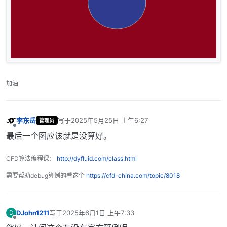
加油
李东岳
写于
2025年5月25日 上午6:27
管理员
最后由 编辑
离线
最后一个图应该就是没算好。
CFD算法编程课：
http://dyfluid.com/class.html
需要帮助debug算例的看这个
https://cfd-china.com/topic/8018
DJohn1211
写于
2025年6月1日 上午7:33
D
最后由 编辑
离线