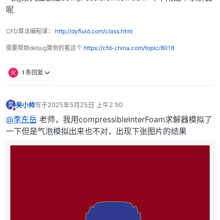
呢
CFD算法编程课：
http://dyfluid.com/class.html
需要帮助debug算例的看这个
https://cfd-china.com/topic/8018
火
1 条回复
吴小帅
写于
2025年5月25日 上午2:50
吴
最后由 编辑
离线
@李东岳
老师，我用compressibleInterFoam求解器模拟了
一下但是气泡模拟出来也不对，出现下张图片的结果