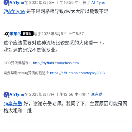
Afr1yne
在
2025年8月5日 上午10:50
中回复了
Afr1yne
A
最后由 编辑
离线
@Afr1yne
是不是网格粗导致dw太大所以耗散不足
李东岳
写于
2025年8月6日 上午5:57
管理员
最后由 编辑
离线
这个应该需要对这种流场比较熟悉的大佬看一下。
我对涡的研究不是很专业。
CFD算法编程课：
http://dyfluid.com/class.html
需要帮助debug算例的看这个
https://cfd-china.com/topic/8018
Afr1yne
在
2025年8月7日 上午12:56
中回复了
李东岳
A
最后由 编辑
离线
@李东岳
好，谢谢东岳老师。我问了下，主要原因可能是网
格太粗和二维