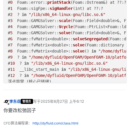
#
0
  Foam::error::
printStack
(Foam::Ostream&) at ??:?

#
1
  Foam::sigFpe::
sigHandler
(int) at ??:?

#
2
  ? 
in
"/lib/x86_64-linux-gnu/libc.so.6"
#
3
  Foam::GAMGSolver::
scale
(Foam::Field<double>&, Fo
#
4
  Foam::GAMGSolver::
Vcycle
(Foam::PtrList<Foam::ldu
#
5
  Foam::GAMGSolver::
solve
(Foam::Field<double>&, Fo
#
6
  Foam::fvMatrix<double>::
solveSegregated
(Foam::di
#
7
  Foam::fvMatrix<double>::
solve
(Foam::dictionary 
c
#
8
  Foam::fvMatrix<double>::
solve
() 
in
"/home/dyflui
#
9
  ? 
in
"/home/dyfluid/OpenFOAM/OpenFOAM-10/platfor
#
10
  ? 
in
"/lib/x86_64-linux-gnu/libc.so.6"
#
11
  __libc_start_main 
in
"/lib/x86_64-linux-gnu/lib
#
12
  ? 
in
"/home/dyfluid/OpenFOAM/OpenFOAM-10/platfo
李东岳
写于
2025年8月27日 上午6:12
管理员
最后由 编辑
离线
你要改松弛因子
CFD算法编程课：
http://dyfluid.com/class.html