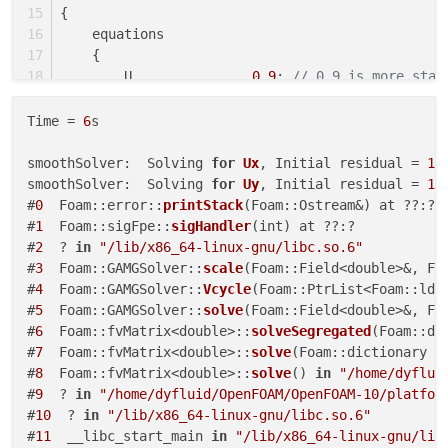
{
    equations
    {
        U               
0.9
; 
// 0.9 is more stab
".*"
0.9
; 
// 0.9 is more stab
        p               
0.9
; 
// 
Time = 
6
s

    }
}
smoothSolver:  Solving 
for
Ux
, Initial residual = 
1
,
smoothSolver:  Solving 
for
Uy
, Initial residual = 
1
,
#
0
  Foam::error::
printStack
(Foam::Ostream&) at ??:?

#
1
  Foam::sigFpe::
sigHandler
(int) at ??:?

#
2
  ? 
in
"/lib/x86_64-linux-gnu/libc.so.6"
#
3
  Foam::GAMGSolver::
scale
(Foam::Field<double>&, Fo
#
4
  Foam::GAMGSolver::
Vcycle
(Foam::PtrList<Foam::ldu
#
5
  Foam::GAMGSolver::
solve
(Foam::Field<double>&, Fo
#
6
  Foam::fvMatrix<double>::
solveSegregated
(Foam::di
#
7
  Foam::fvMatrix<double>::
solve
(Foam::dictionary 
c
#
8
  Foam::fvMatrix<double>::
solve
() 
in
"/home/dyflui
#
9
  ? 
in
"/home/dyfluid/OpenFOAM/OpenFOAM-10/platfor
#
10
  ? 
in
"/lib/x86_64-linux-gnu/libc.so.6"
#
11
  __libc_start_main 
in
"/lib/x86_64-linux-gnu/lib