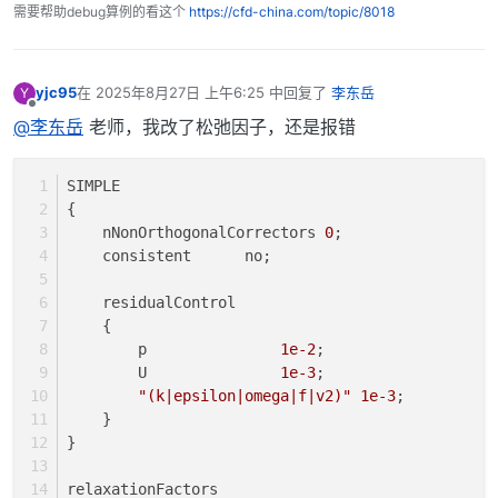
需要帮助debug算例的看这个
https://cfd-china.com/topic/8018
yjc95
在
2025年8月27日 上午6:25
中回复了
李东岳
Y
最后由 编辑
离线
@李东岳
老师，我改了松弛因子，还是报错
SIMPLE
{
    nNonOrthogonalCorrectors 
0
;
    consistent      no;
    residualControl
    {
        p               
1e-2
;
        U               
1e-3
;
"(k|epsilon|omega|f|v2)"
1e-3
;
    }
}
relaxationFactors