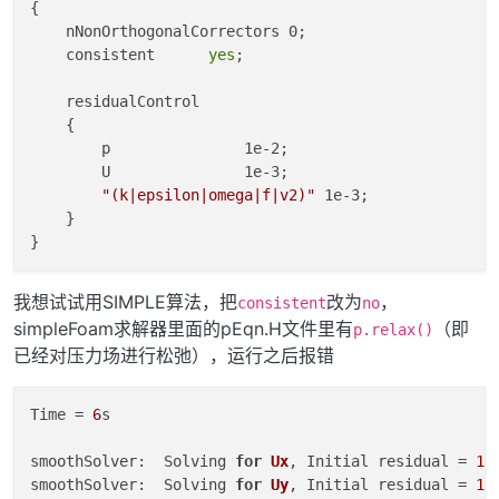
{

    nNonOrthogonalCorrectors 0;

    consistent      
yes
;

    residualControl

    {

        p               1e-2;

        U               1e-3;

"(k|epsilon|omega|f|v2)"
 1e-3;

    }

我想试试用SIMPLE算法，把
改为
，
consistent
no
simpleFoam求解器里面的pEqn.H文件里有
（即
p.relax()
已经对压力场进行松弛），运行之后报错
Time = 
6
s

smoothSolver:  Solving 
for
Ux
, Initial residual = 
1
,
smoothSolver:  Solving 
for
Uy
, Initial residual = 
1
,