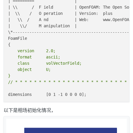
| =========                 |                        
| \\      /  F ield         | OpenFOAM: The Open Sour
|  \\    /   O peration     | Version:  plus         
|   \\  /    A nd           | Web:      www.OpenFOAM.
|    \\/     M anipulation  |                        
\
*--------------------------------------------------
FoamFile

    version     2.0;

    format      ascii;

    class       volVectorField;

    object      U;

}

dimensions      [0 1 -1 0 0 0 0];

internalField   uniform (0 0 60);

以下是相场初始化情况，
boundaryField
