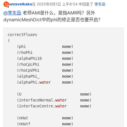
unravelkaka
在
2025年9月1日 上午8:54
中回复了
李东岳
U
最后由 编辑
离线
@李东岳
老师AMI是什么，是指AMR吗？另外
dynamicMeshDict中的phi的修正是否也要开启？
correctFluxes

(

    (phi		
none
)

    (rhoPhi		
none
)

    (alphaPhi10		
none
)

    (rhoCpLPhi		
none
)

    (rhoCpVPhi		
none
)

    (alphaPhi_		
none
)

    (alphaPhi
.water
none
)

    (U				
none
)

    (interfaceNormal
.water
none
)

    (interfaceCentre
.water
none
)

    (nHat		
none
)

    (nHatf		
none
)
