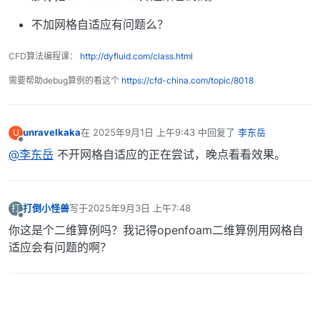
不加网格自适应有问题么？
CFD算法编程课：
http://dyfluid.com/class.html
需要帮助debug算例的看这个
https://cfd-china.com/topic/8018
unravelkaka
在
2025年9月1日 上午9:43
中回复了
李东岳
U
最后由 编辑
离线
@李东岳
不开网格自适应的正在尝试，晚点看看效果。
打倒小怪兽
写于
2025年9月3日 上午7:48
打
最后由 编辑
离线
你这是个二维算例吗？我记得openfoam二维算例用网格自
适应会有问题的啊？