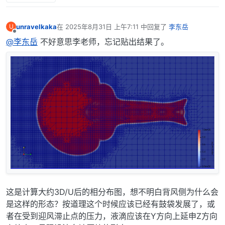
        type    	fixedFluxPressure;

        gradient	uniform 0;

        value		uniform 0;

unravelkaka
在
2025年8月31日 上午7:11
中回复了
李东岳
U
最后由 编辑
离线
@李东岳
不好意思李老师，忘记贴出结果了。
    outlet

    {

        type            prghPressure;

        p                 uniform 0;

        value           uniform 0;

    walls

    {

        type    	zeroGradient;

    }

这是计算大约3D/U后的相分布图，想不明白背风侧为什么会
/
*--------------------------------*
- C++ -
*---------
| =========                 |                        
是这样的形态？按道理这个时候应该已经有鼓袋发展了，或
| \\      /  F ield         | OpenFOAM: The Open Sour
者在受到迎风滞止点的压力，液滴应该在Y方向上延申Z方向
|  \\    /   O peration     | Version:  plus         