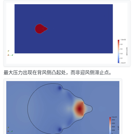
最大压力出现在背风侧凸起处，而非迎风侧滞止点。