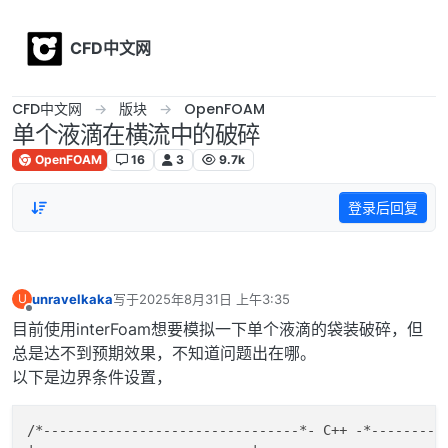
Skip to content
CFD中文网
CFD中文网
版块
OpenFOAM
单个液滴在横流中的破碎
OpenFOAM
16
3
9.7k
登录后回复
unravelkaka
写于
2025年8月31日 上午3:35
U
最后由 编辑
离线
目前使用interFoam想要模拟一下单个液滴的袋装破碎，但
总是达不到预期效果，不知道问题出在哪。
以下是边界条件设置，
/
*--------------------------------*
- C++ -
*---------