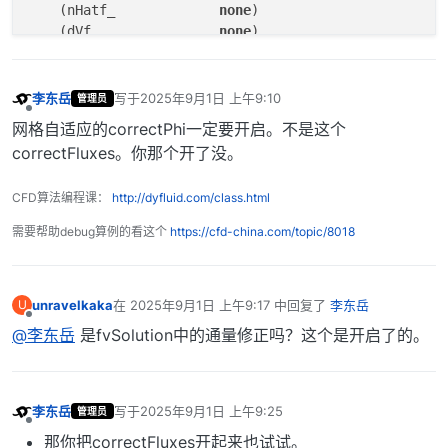
    (nHatf_		
none
)

    (dVf_		
none
)

    (Kf_		
none
)

    (ghf 		
none
)

    (deltaFunction_	
none
)

李东岳
写于
2025年9月1日 上午9:10
管理员
最后由 编辑
    (talphaPhiCorr0_	
none
)

离线
网格自适应的correctPhi一定要开启。不是这个
correctFluxes。你那个开了没。
CFD算法编程课：
http://dyfluid.com/class.html
需要帮助debug算例的看这个
https://cfd-china.com/topic/8018
unravelkaka
在
2025年9月1日 上午9:17
中回复了
李东岳
U
最后由 编辑
离线
@李东岳
是fvSolution中的通量修正吗？这个是开启了的。
李东岳
写于
2025年9月1日 上午9:25
管理员
最后由 编辑
离线
那你把correctFluxes开起来也试试。