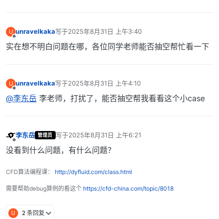
|  \\    /   O peration     | Version:  plus         
|   \\  /    A nd           | Web:      www.OpenFOAM.
|    \\/     M anipulation  |                        
unravelkaka
写于
2025年8月31日 上午3:40
U
最后由 编辑
\
*--------------------------------------------------
离线
实在想不明白问题在哪，各位同学老师能否抽空帮忙看一下
FoamFile

    version     2.0;

    format      ascii;

unravelkaka
写于
2025年8月31日 上午4:10
U
    class       volScalarField;

最后由 编辑
离线
@李东岳
李老师，打扰了，能否抽空帮我看看这个小case
    object      p_rgh;

}

李东岳
写于
2025年8月31日 上午6:21
管理员
dimensions      [1 -1 -2 0 0 0 0];

最后由 编辑
离线
没看到什么问题，有什么问题？
internalField   uniform 0;

CFD算法编程课：
http://dyfluid.com/class.html
boundaryField

需要帮助debug算例的看这个
https://cfd-china.com/topic/8018
    inlet

    {

U
2 条回复