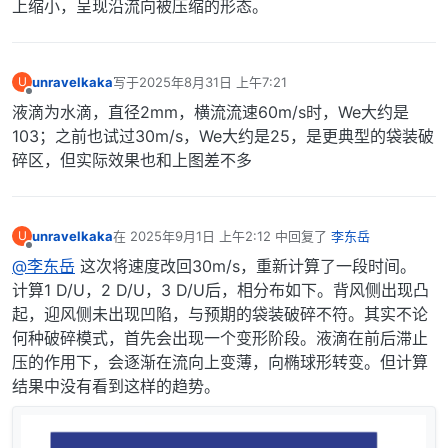
上缩小，呈现沿流向被压缩的形态。
|   \\  /    A nd           | Web:      www.OpenFOAM.
|    \\/     M anipulation  |                        
\
*--------------------------------------------------
FoamFile

unravelkaka
写于
2025年8月31日 上午7:21
U
最后由 编辑
离线
液滴为水滴，直径2mm，横流流速60m/s时，We大约是
    version     2.0;

103；之前也试过30m/s，We大约是25，是更典型的袋装破
    format      ascii;

碎区，但实际效果也和上图差不多
    class       volScalarField;

    object      alpha.water;

}

unravelkaka
在
2025年9月1日 上午2:12
中回复了
李东岳
U
最后由 编辑
离线
@李东岳
这次将速度改回30m/s，重新计算了一段时间。
dimensions      [0 0 0 0 0 0 0];

计算1 D/U，2 D/U，3 D/U后，相分布如下。背风侧出现凸
internalField   uniform 0;

起，迎风侧未出现凹陷，与预期的袋装破碎不符。其实不论
何种破碎模式，首先会出现一个变形阶段。液滴在前后滞止
boundaryField

压的作用下，会逐渐在流向上变薄，向椭球形转变。但计算
结果中没有看到这样的趋势。
    inlet

    {

    	type		fixedValue;
