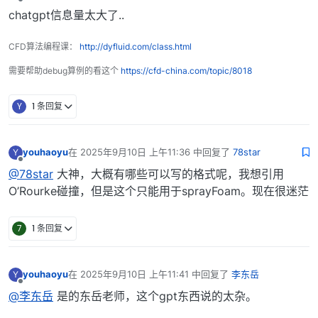
离线
chatgpt信息量太大了..
CFD算法编程课：
http://dyfluid.com/class.html
需要帮助debug算例的看这个
https://cfd-china.com/topic/8018
Y
1 条回复
youhaoyu
在
2025年9月10日 上午11:36
中回复了
78star
Y
最后由 编辑
离线
@78star
大神，大概有哪些可以写的格式呢，我想引用
O’Rourke碰撞，但是这个只能用于sprayFoam。现在很迷茫
7
1 条回复
youhaoyu
在
2025年9月10日 上午11:41
中回复了
李东岳
Y
最后由 编辑
离线
@李东岳
是的东岳老师，这个gpt东西说的太杂。