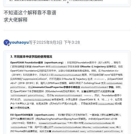
不知道这个解释靠不靠谱
求大佬解释
youhaoyu
写于
2025年9月3日 下午3:28
Y
最后由 编辑
离线