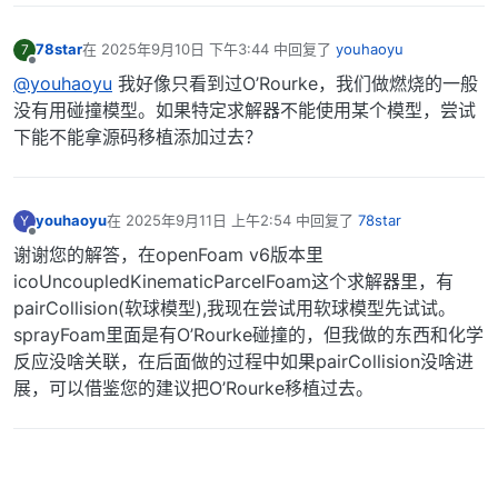
78star
在
2025年9月10日 下午3:44
中回复了
youhaoyu
7
最后由 编辑
离线
@youhaoyu
我好像只看到过O’Rourke，我们做燃烧的一般
没有用碰撞模型。如果特定求解器不能使用某个模型，尝试
下能不能拿源码移植添加过去？
youhaoyu
在
2025年9月11日 上午2:54
中回复了
78star
Y
最后由 编辑
离线
谢谢您的解答，在openFoam v6版本里
icoUncoupledKinematicParcelFoam这个求解器里，有
pairCollision(软球模型),我现在尝试用软球模型先试试。
sprayFoam里面是有O’Rourke碰撞的，但我做的东西和化学
反应没啥关联，在后面做的过程中如果pairCollision没啥进
展，可以借鉴您的建议把O’Rourke移植过去。