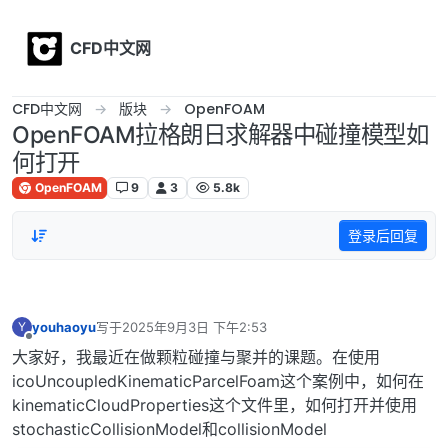
Skip to content
CFD中文网
CFD中文网
版块
OpenFOAM
OpenFOAM拉格朗日求解器中碰撞模型如
何打开
OpenFOAM
9
3
5.8k
登录后回复
youhaoyu
写于
2025年9月3日 下午2:53
Y
最后由 编辑
离线
大家好，我最近在做颗粒碰撞与聚并的课题。在使用
icoUncoupledKinematicParcelFoam这个案例中，如何在
kinematicCloudProperties这个文件里，如何打开并使用
stochasticCollisionModel和collisionModel