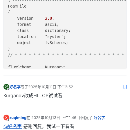
\*--------------------------------------------------
FoamFile

{

    version     
2.0
;

    format      ascii;

    class       dictionary;

    location    "system";

object
      fvSchemes;

// * * * * * * * * * * * * * * * * * * * * * * * * *
fluxScheme      Kurganov;

ddtSchemes

{

好名字
写于
2025年10月11日 下午2:52
好
最后由 编辑
    default         CrankNicolson 
1
;
//Euler;
离线
Kurganov改成HLLCP试试看
    timeIntegrator  RK2SSP;

}

gradSchemes

xuqiming
在
2025年10月13日 上午1:46
中回复了
好名字
X
最后由 编辑
{

离线
@好名字
感谢回复，我试一下看看
    default         Gauss linear;
