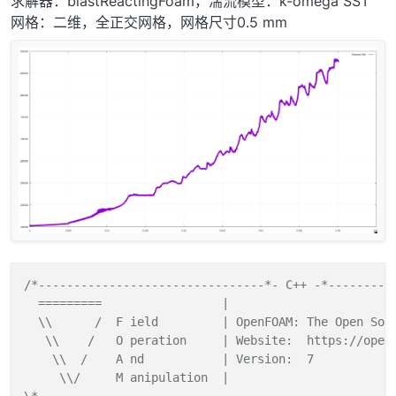
求解器：blastReactingFoam，湍流模型：k-omega SST
网格：二维，全正交网格，网格尺寸0.5 mm
/*--------------------------------*- C++ -*----------
  =========                 |

  \\      /  F ield         | OpenFOAM: The Open Sour
   \\    /   O peration     | Website:  https://openf
    \\  /    A nd           | Version:  7

     \\/     M anipulation  |
