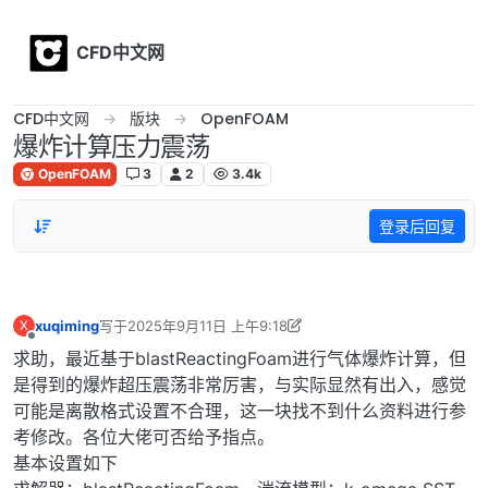
Skip to content
CFD中文网
CFD中文网
版块
OpenFOAM
爆炸计算压力震荡
OpenFOAM
3
2
3.4k
登录后回复
xuqiming
写于
2025年9月11日 上午9:18
X
最后由 xuqiming 编辑
2025年9月11日 下午5:23
离线
求助，最近基于blastReactingFoam进行气体爆炸计算，但
是得到的爆炸超压震荡非常厉害，与实际显然有出入，感觉
可能是离散格式设置不合理，这一块找不到什么资料进行参
考修改。各位大佬可否给予指点。
基本设置如下