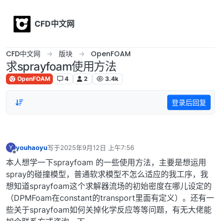
Skip to content
CFD中文网
CFD中文网
版块
OpenFOAM
求sprayfoam使用方法
OpenFOAM
4
2
3.4k
登录后回复
youhaoyu
写于
2025年9月12日 上午7:56
Y
最后由 编辑
离线
本人想学一下sprayfoam 的一些使用方法，主要是想运用
spray的碰撞模型，普通软求模型不怎么适应的我工序，我
想知道sprayfoam这个求解器流场的初始密度在哪儿设定的
（DPMFoam在constant的transport里面有定义）。还有一
些关于sprayfoam如何关掉化学反应等等问题，有无大佬能