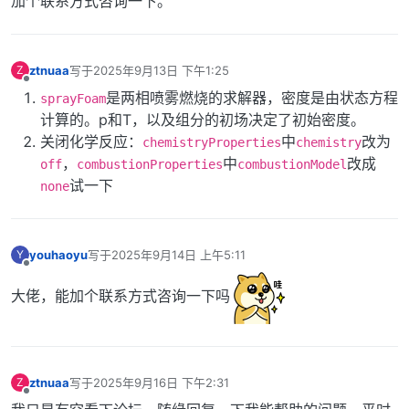
加个联系方式咨询一下。
ztnuaa
写于
2025年9月13日 下午1:25
Z
最后由 编辑
离线
是两相喷雾燃烧的求解器，密度是由状态方程
sprayFoam
计算的。p和T，以及组分的初场决定了初始密度。
关闭化学反应：
中
改为
chemistryProperties
chemistry
，
中
改成
off
combustionProperties
combustionModel
试一下
none
youhaoyu
写于
2025年9月14日 上午5:11
Y
最后由 编辑
离线
大佬，能加个联系方式咨询一下吗
ztnuaa
写于
2025年9月16日 下午2:31
Z
最后由 编辑
离线