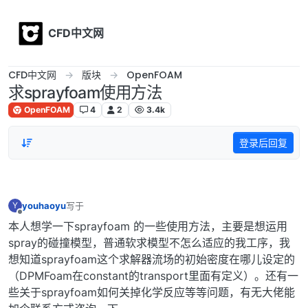
Skip to content
CFD中文网
CFD中文网
版块
OpenFOAM
求sprayfoam使用方法
OpenFOAM
4
2
3.4k
登录后回复
youhaoyu
写于
Y
最后由 编辑
离线
本人想学一下sprayfoam 的一些使用方法，主要是想运用
spray的碰撞模型，普通软求模型不怎么适应的我工序，我
想知道sprayfoam这个求解器流场的初始密度在哪儿设定的
（DPMFoam在constant的transport里面有定义）。还有一
些关于sprayfoam如何关掉化学反应等等问题，有无大佬能