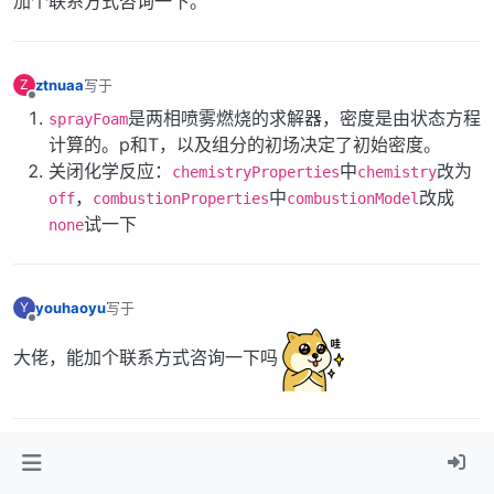
加个联系方式咨询一下。
ztnuaa
写于
Z
最后由 编辑
离线
是两相喷雾燃烧的求解器，密度是由状态方程
sprayFoam
计算的。p和T，以及组分的初场决定了初始密度。
关闭化学反应：
中
改为
chemistryProperties
chemistry
，
中
改成
off
combustionProperties
combustionModel
试一下
none
youhaoyu
写于
Y
最后由 编辑
离线
大佬，能加个联系方式咨询一下吗
ztnuaa
写于
Z
最后由 编辑
离线