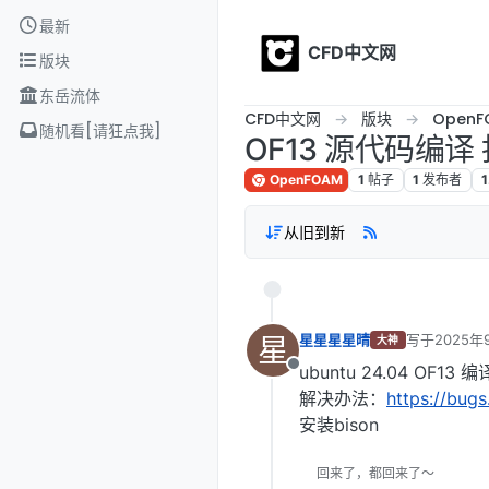
Skip to content
最新
CFD中文网
版块
东岳流体
CFD中文网
版块
OpenF
随机看[请狂点我]
OF13 源代码编译 
OpenFOAM
1
帖子
1
发布者
1
从旧到新
星
星星星星晴
写于
2025年
大神
最后由 编辑
ubuntu 24.04 OF13 
离线
解决办法：
https://bug
安装bison
回来了，都回来了～