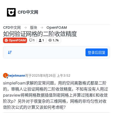
Skip to content
CFD中文网
CFD中文网
版块
OpenFOAM
如何验证网格的二阶收敛精度
OpenFOAM
1
1
1.7k
登录后回复
lwjetmann
写于
2025年9月26日 上午3:52
L
最后由 编辑
离线
simpleFoam求解的定常问题，用的空间离散格式都是二阶
的，审稿人让验证网格的二阶收敛精度。不知有没有人用过
paraview将稀网格数据插值到密网格上并算过残差E和收敛
阶次p？另外对于很复杂的三维网格，网格的非均匀性对收
敛阶次公式的计算又该如何考虑呢？