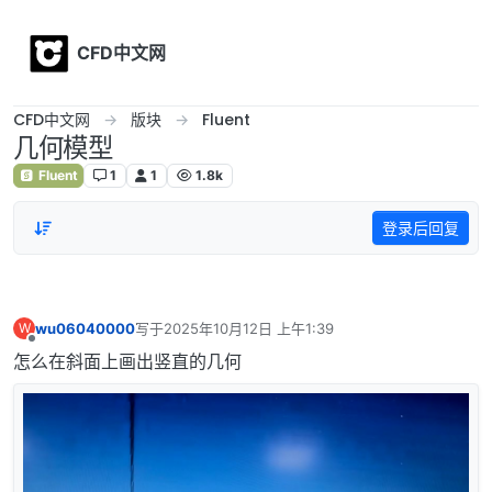
Skip to content
CFD中文网
CFD中文网
版块
Fluent
几何模型
Fluent
1
1
1.8k
登录后回复
wu06040000
写于
2025年10月12日 上午1:39
W
最后由 编辑
离线
怎么在斜面上画出竖直的几何