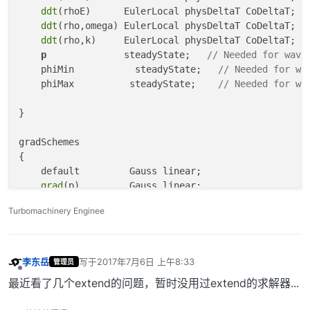
ddt
(rhoE)      EulerLocal physDeltaT CoDeltaT;

ddt
(rho,omega) EulerLocal physDeltaT CoDeltaT;

ddt
(rho,k)     EulerLocal physDeltaT CoDeltaT;

p
              steadyState;   
// Needed for wave
    phiMin           steadyState;   
// Needed for wa
    phiMax          steadyState;    
// Needed for wa
}

gradSchemes

{

    default         Gauss linear;

grad
(p)         Gauss linear;

grad
(rhoSlope)  Gauss linear;

Turbomachinery Enginee
grad
(pSlope)    Gauss linear;

grad
(USlope)    Gauss linear;

grad
(TSlope)    Gauss linear;

snGradCorr
(U)   Gauss linear;

李东岳
写于
2017年7月6日 上午8:33
管理员
最后由 编辑
snGradCorr
(h)   Gauss linear;

离线
最近看了几个extend的问题，暂时没用过extend的求解器...
snGradCorr
(omega) Gauss upwind phi;

snGradCorr
(k)   Gauss upwind phi;
