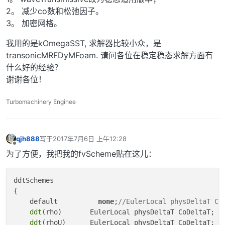
2。 减少co数和松弛因子。
3。 加密网格。
我用的是kOmegaSST, 求解器比较小众，是
transonicMRFDyMFoam. 请问各位在稳定稳态求解方面有
什么好的经验？
谢谢各位！
Turbomachinery Enginee
qjh888
写于
2017年7月6日 上午12:28
最后由 编辑
离线
为了方便，我把我的fvScheme贴在这儿：
ddtSchemes

{

    default          
none
;
//EulerLocal physDeltaT Co
ddt
(rho)       EulerLocal physDeltaT CoDeltaT;

ddt
(rhoU)      EulerLocal physDeltaT CoDeltaT;
