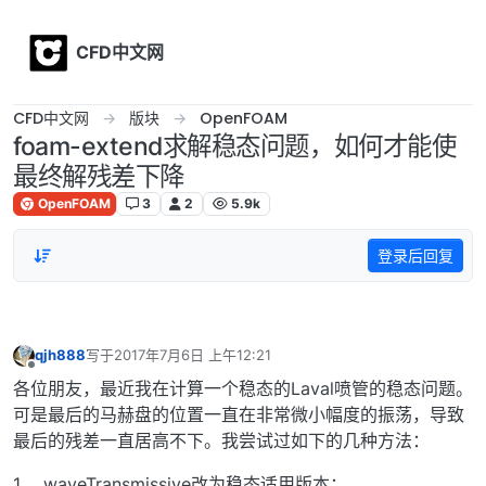
Skip to content
CFD中文网
CFD中文网
版块
OpenFOAM
foam-extend求解稳态问题，如何才能使
最终解残差下降
OpenFOAM
3
2
5.9k
登录后回复
qjh888
写于
2017年7月6日 上午12:21
最后由 编辑
离线
各位朋友，最近我在计算一个稳态的Laval喷管的稳态问题。
可是最后的马赫盘的位置一直在非常微小幅度的振荡，导致
最后的残差一直居高不下。我尝试过如下的几种方法：
1。 waveTransmissive改为稳态适用版本；