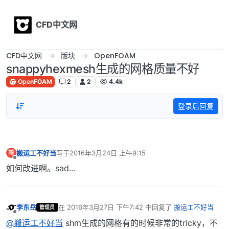
Skip to content
CFD中文网
CFD中文网
版块
OpenFOAM
snappyhexmesh生成的网格质量不好
OpenFOAM
2
2
4.4k
登录后回复
搬运工不好当
写于
2016年3月24日 上午9:15
搬
最后由 编辑
离线
如何改进啊。sad...
李东岳
在
2016年3月27日 下午7:42
中回复了
搬运工不好当
管理员
最后由 编辑
离线
@搬运工不好当
shm生成的网格有的时候非常的tricky，不