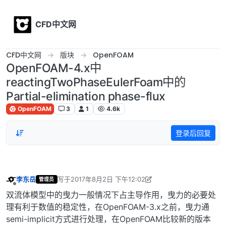
Skip to content
CFD中文网
CFD中文网
版块
OpenFOAM
OpenFOAM-4.x中
reactingTwoPhaseEulerFoam中的
Partial-elimination phase-flux
OpenFOAM
3
1
4.6k
登录后回复
李东岳
写于
2017年8月2日 下午12:02
管理员
最后由 李东岳 编辑
2017年8月2日 下午8:07
离线
双流体模型中的曳力一般情况下占主导作用，曳力的必要处
理有利于数值的稳定性，在OpenFOAM-3.x之前，曳力通
semi-implicit方式进行处理，在OpenFOAM比较新的版本