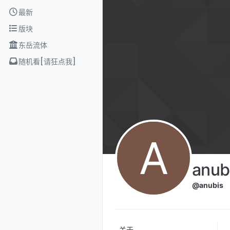
Skip to content
最新
版块
东岳流体
随机看[请狂点我]
A
anub
@anubis