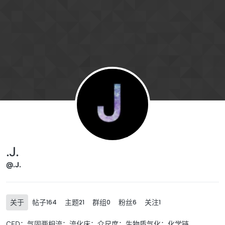
Skip to content
.J.
@.J.
关于
帖子
主题
群组
粉丝
关注
164
21
0
6
1
CFD；气固两相流；流化床；介尺度；生物质气化；化学链