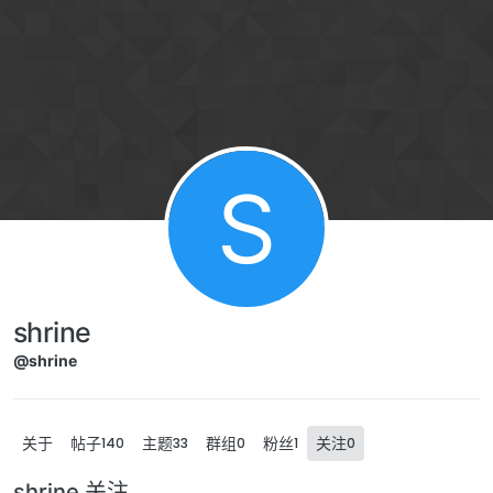
Skip to content
S
shrine
@shrine
关于
帖子
主题
群组
粉丝
关注
140
33
0
1
0
shrine 关注