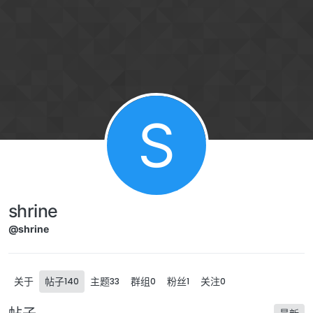
Skip to content
S
shrine
@shrine
关于
帖子
主题
群组
粉丝
关注
140
33
0
1
0