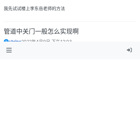
我先试试楼上李东岳老师的方法
管道中关门一般怎么实现啊
shrine
2022年4月9日 下午12:03
S
@bestucan
这个是把其中的网格瞬间变成wall，我想要的变化是一
个过程
管道中阀门突然关闭会引起巨大的水锤，所以真实情况阀门都是缓慢
关闭的。
管道中关门一般怎么实现啊
shrine
2022年4月8日 下午12:31
S
@bestucan
没体积，UDF是指啥
管道中关门一般怎么实现啊