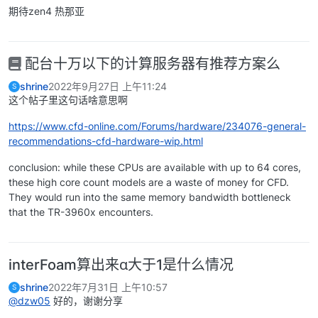
期待zen4 热那亚
配台十万以下的计算服务器有推荐方案么
shrine
2022年9月27日 上午11:24
S
这个帖子里这句话啥意思啊
https://www.cfd-online.com/Forums/hardware/234076-general-
recommendations-cfd-hardware-wip.html
conclusion: while these CPUs are available with up to 64 cores,
these high core count models are a waste of money for CFD.
They would run into the same memory bandwidth bottleneck
that the TR-3960x encounters.
interFoam算出来α大于1是什么情况
shrine
2022年7月31日 上午10:57
S
@dzw05
好的，谢谢分享