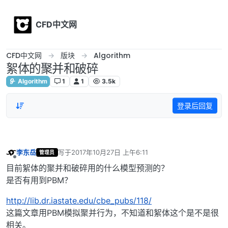
Skip to content
CFD中文网
CFD中文网
版块
Algorithm
絮体的聚并和破碎
Algorithm
1
1
3.5k
登录后回复
李东岳
写于
2017年10月27日 上午6:11
管理员
最后由 编辑
离线
目前絮体的聚并和破碎用的什么模型预测的？
是否有用到PBM？
http://lib.dr.iastate.edu/cbe_pubs/118/
这篇文章用PBM模拟聚并行为，不知道和絮体这个是不是很
相关。