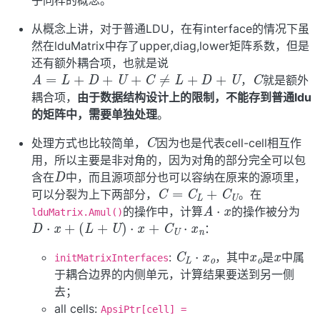
从概念上讲，对于普通LDU，在有interface的情况下虽
然在lduMatrix中存了upper,diag,lower矩阵系数，但是
还有额外耦合项，也就是说
C
A
=
L
+
D
+
U
+
C
≠
L
+
D
+
U
，
就是额外
耦合项，
由于数据结构设计上的限制，不能存到普通ldu
的矩阵中，需要单独处理
。
C
处理方式也比较简单，
因为也是代表cell-cell相互作
用，所以主要是非对角的，因为对角的部分完全可以包
D
含在
中，而且源项部分也可以容纳在原来的源项里，
C
=
C
L
+
C
U
可以分裂为上下两部分，
。在
A
⋅
x
的操作中，计算
的操作被分为
lduMatrix.Amul()
D
⋅
x
+
(
L
+
U
)
⋅
x
+
C
U
⋅
x
n
：
x
o
x
C
L
⋅
x
o
:
，其中
是
中属
initMatrixInterfaces
于耦合边界的内侧单元，计算结果要送到另一侧
去；
all cells:
D
⋅
x
ApsiPtr[cell] =