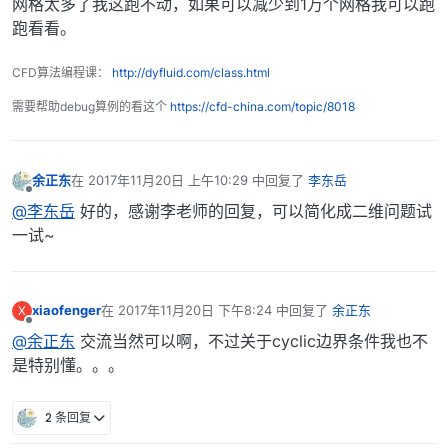
网格太多了我这跑不动，如果可以减少到1万个网格我可以跑
跑看看。
CFD算法编程课：
http://dyfluid.com/class.html
需要帮助debug算例的看这个
https://cfd-china.com/topic/8018
余正东
在
2017年11月20日 上午10:29
中回复了
李东岳
最后由 编辑
离线
@李东岳
好的，感谢李老师的回复，可以简化成二维问题试
一试~
xiaofenger
在
2017年11月20日 下午8:24
中回复了
余正东
X
最后由 编辑
离线
@余正东
交流当然可以啊，不过关于cyclic边界条件我也不
是特别懂。。。
2 条回复