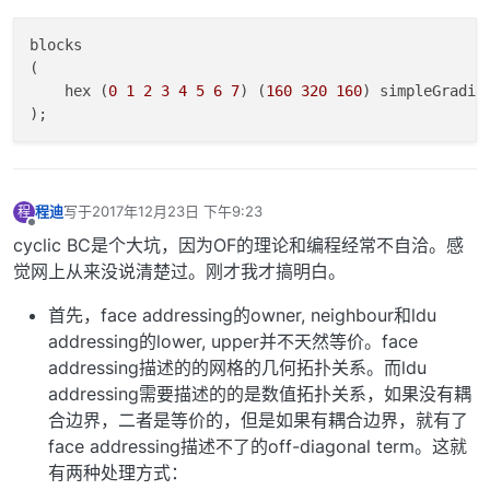
blocks

(

    hex (
0
1
2
3
4
5
6
7
) (
160
320
160
) simpleGradin
程迪
写于
2017年12月23日 下午9:23
程
最后由 编辑
离线
cyclic BC是个大坑，因为OF的理论和编程经常不自洽。感
觉网上从来没说清楚过。刚才我才搞明白。
首先，face addressing的owner, neighbour和ldu
addressing的lower, upper并不天然等价。face
addressing描述的的网格的几何拓扑关系。而ldu
addressing需要描述的的是数值拓扑关系，如果没有耦
合边界，二者是等价的，但是如果有耦合边界，就有了
face addressing描述不了的off-diagonal term。这就
有两种处理方式：