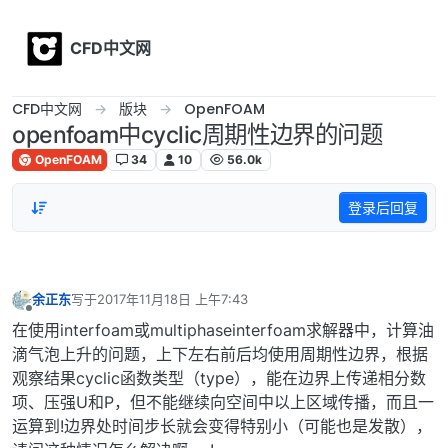
Skip to content
CFD中文网
CFD中文网
版块
OpenFOAM
openfoam中cyclic周期性边界的问题
OpenFOAM
34
10
56.0k
登录后回复
余正东
写于
2017年11月18日 上午7:43
最后由 编辑
离线
在使用interfoam或multiphaseinterfoam求解器中，计算油
滴气泡上升的问题，上下左右前后均使用周期性边界，根据
观察结果cyclic函数类型（type），能在边界上传递相分数
项、压强U和P，但不能继续向空间中以上区域传播，而且一
运算到!边界处时间步长就会变得特别小（可能也是发散），