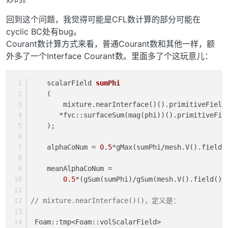
回到这个问题，我觉得可能是CFL数计算的部分可能在
cyclic BC处有bug。
Courant数计算方式来看，普通Courant数和其他一样，额
外多了一个Interface Courant数。里面多了个这玩意儿：
    scalarField 
sumPhi
(
        mixture.nearInterface()().primitiveField
       *fvc::surfaceSum(mag(phi))().primitiveFie
    )
;
    alphaCoNum = 
0.5
*gMax(sumPhi/mesh.V().field(
    meanAlphaCoNum =
0.5
*(gSum(sumPhi)/gSum(mesh.V().field())
// mixture.nearInterface()()，定义是：
 Foam::tmp<Foam::volScalarField>