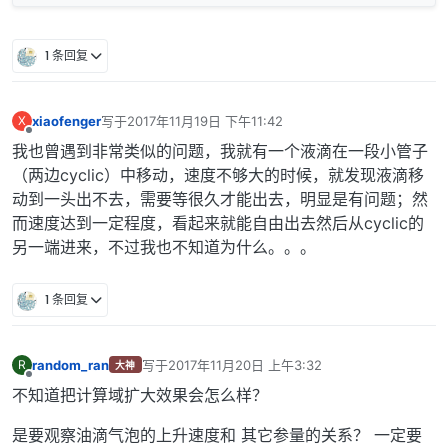
1 条回复
xiaofenger
写于
2017年11月19日 下午11:42
X
最后由 编辑
离线
我也曾遇到非常类似的问题，我就有一个液滴在一段小管子
（两边cyclic）中移动，速度不够大的时候，就发现液滴移
动到一头出不去，需要等很久才能出去，明显是有问题；然
而速度达到一定程度，看起来就能自由出去然后从cyclic的
另一端进来，不过我也不知道为什么。。。
1 条回复
random_ran
写于
2017年11月20日 上午3:32
R
大神
最后由 编辑
离线
不知道把计算域扩大效果会怎么样？
是要观察油滴气泡的上升速度和 其它参量的关系？ 一定要