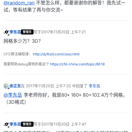
@random_ran
不管怎么样，都要谢谢你的解答！我先试一
试，等有结果了再与你交流~
李东岳
写于
2017年11月20日 上午7:21
管理员
最后由 编辑
离线
网格多少万？3D？
CFD算法编程课：
http://dyfluid.com/class.html
需要帮助debug算例的看这个
https://cfd-china.com/topic/8018
余正东
在
2017年11月20日 上午7:32
中回复了
李东岳
最后由 编辑
离线
@李东岳
李老师你好，我是80* 160* 80=102.4万个网格，
（3D格式）
李东岳
写于
2017年11月20日 上午7:47
管理员
最后由 编辑
离线