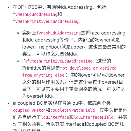
在OF+1706中，有两种lduAddressing，包括
和
fvMeshLduAddressing
。
fvMeshPrimitiveLduAddressing
实际上
是将face addressing
fvMeshLduAddressing
和ldu addressing等价了，内部面的owner就是
lower，neighbour就是upper。这也是最最常用的
类型，可以称之为普通ldu。
而
（这里的
fvMeshPrimitiveLduAddressing
Primitive的意思是
not developed or derived
）中的lower可以添加owner
from anything else
之外的相互作用关系。但是这个类位于overset目
录下，可见它主要用于重叠网格的情况，可以称之
为overset ldu。
而coupled BC是实现在普通ldu中。依靠两个类：
和
，其中关键是他
coupledFvPatch
coupledFvPatchField
们各自继承了
和
，并实
lduInterface
lduInterfaceField
现了相关函数。所以其实interface和coupled BC是几
乎同样的概念。