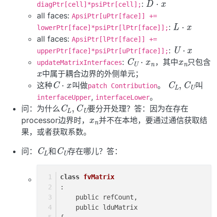
:
diagPtr[cell]*psiPtr[cell];
all faces:
L
⋅
x
ApsiPtr[uPtr[face]] +=
:
lowerPtr[face]*psiPtr[lPtr[face]];
all faces:
U
⋅
x
ApsiPtr[lPtr[face]] +=
x
n
:
C
U
⋅
x
n
upperPtr[face]*psiPtr[uPtr[face]];
x
:
，其中
只包含
updateMatrixInterfaces
中属于耦合边界的外侧单元；
C
⋅
x
C
U
L
,
C
这种
叫做
。
叫
patch Contribution
,
。
C
U
L
,
C
interfaceUpper
interfaceLower
x
n
问：为什么
要分开处理？答：因为在存在
processor边界时，
并不在本地，要通过通信获取结
果，或者获取系数。
C
L
C
U
问：
和
存在哪儿？答：
class
fvMatrix
:
    public refCount,
    public lduMatrix