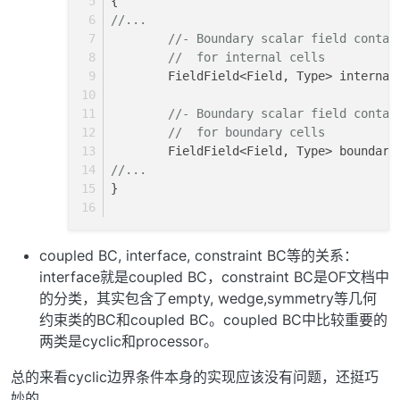
{
//...
//- Boundary scalar field contai
//  for internal cells
        FieldField<Field, Type> internal
//- Boundary scalar field contai
//  for boundary cells
        FieldField<Field, Type> boundary
//...
}
coupled BC, interface, constraint BC等的关系：
interface就是coupled BC，constraint BC是OF文档中
的分类，其实包含了empty, wedge,symmetry等几何
约束类的BC和coupled BC。coupled BC中比较重要的
两类是cyclic和processor。
总的来看cyclic边界条件本身的实现应该没有问题，还挺巧
妙的。