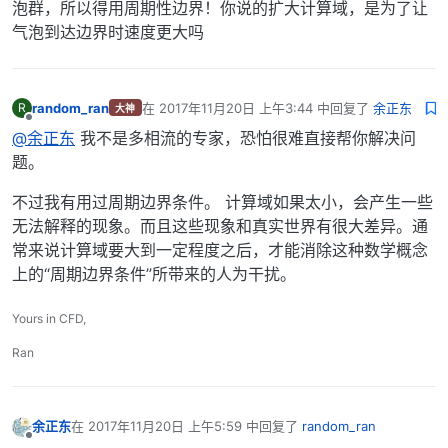
泡群，所以得用周期性边界！你说的扩大计算域，是为了让
气泡到达边界时速度更大吗
random_ran
在
2017年11月20日 上午3:44
中回复了
余正东
R
大神
最后由 编辑
离线
@余正东
我不是多相流的专家，恐怕很难直接帮你解决问
题。
不过我有用过周期边界条件。 计算域如果太小，会产生一些
无法解释的现象。而且这些现象和真实世界有很大差异。通
常来说计算域要大到一定程度之后，才能消除这种数学概念
上的“周期边界条件”所带来的人为干扰。
Yours in CFD,
Ran
余正东
在
2017年11月20日 上午5:59
中回复了
random_ran
最后由 编辑
离线