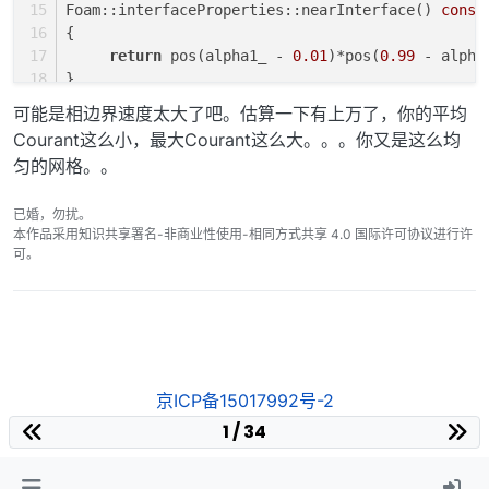
Foam::interfaceProperties::nearInterface() 
const
{
return
 pos(alpha1_ - 
0.01
)*pos(
0.99
 - alpha
}
可能是相边界速度太大了吧。估算一下有上万了，你的平均
Courant这么小，最大Courant这么大。。。你又是这么均
匀的网格。。
已婚，勿扰。
本作品采用知识共享署名-非商业性使用-相同方式共享 4.0 国际许可协议进行许
可。
京ICP备15017992号-2
1 / 34